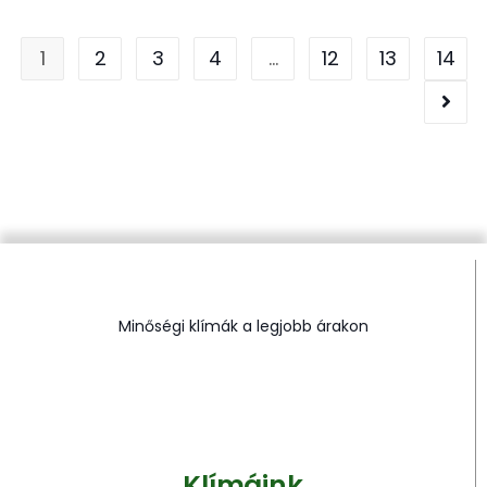
1
2
3
4
…
12
13
14
Minőségi klímák a legjobb árakon
Klímáink