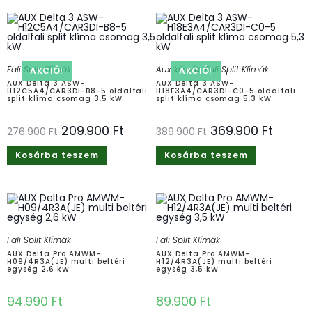
Fali Split Klímák
Aux klímák
,
Fali Split Klímák
AKCIÓ!
AKCIÓ!
AUX Delta 3 ASW-
AUX Delta 3 ASW-
H12C5A4/CAR3DI-B8-5 oldalfali
H18E3A4/CAR3DI-C0-5 oldalfali
split klíma csomag 3,5 kW
split klíma csomag 5,3 kW
209.900
Ft
369.900
Ft
276.900
Ft
389.900
Ft
Kosárba teszem
Kosárba teszem
Fali Split Klímák
Fali Split Klímák
AUX Delta Pro AMWM-
AUX Delta Pro AMWM-
H09/4R3A(JE) multi beltéri
H12/4R3A(JE) multi beltéri
egység 2,6 kW
egység 3,5 kW
94.990
Ft
89.900
Ft