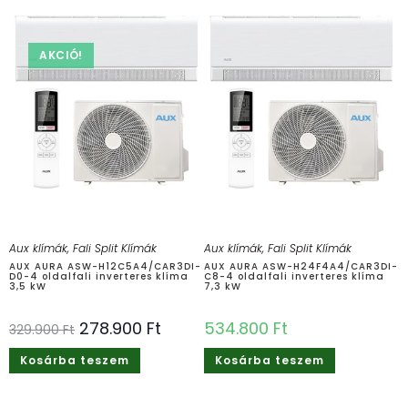
AKCIÓ!
Aux klímák
,
Fali Split Klímák
Aux klímák
,
Fali Split Klímák
AUX AURA ASW-H12C5A4/CAR3DI-
AUX AURA ASW-H24F4A4/CAR3DI-
D0-4 oldalfali inverteres klíma
C8-4 oldalfali inverteres klíma
3,5 kW
7,3 kW
278.900
Ft
534.800
Ft
329.900
Ft
Kosárba teszem
Kosárba teszem