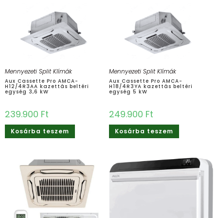
Mennyezeti Split Klímák
Mennyezeti Split Klímák
Aux Cassette Pro AMCA-
Aux Cassette Pro AMCA-
H12/4R3AA kazettás beltéri
H18/4R3YA kazettás beltéri
egység 3,6 kW
egység 5 kW
239.900
Ft
249.900
Ft
Kosárba teszem
Kosárba teszem