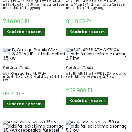
AUX MX 436 PRO QUATTRO AM4-
AUX MX 542 PRO PENTA AM5-
H36/4DR3-1 10,5 KW tálcafűtéssel
H42/4DR3-1 12 KW tálcafűtéssel
multi kültéri egység
multi kültéri egység
749.900
Ft
914.900
Ft
Kosárba teszem
Kosárba teszem
Fali Split Klímák
Fali Split Klímák
AUX Omega Pro AMWM-
AZURI ARIES AZI-WK25XA oldalfali
H12/4R3A(HE)-2 Multi beltéri 3,5
split klíma csomag 2,7 kW
kW
239.900
Ft
99.900
Ft
Kosárba teszem
Kosárba teszem