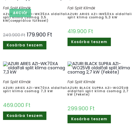
Fali Split Klímák
Fali Split Klímák
AKCIÓ!
AZURI ARIES AZI-WK35XA oldalfali
AZURI ARIES AZI-WK50XA oldalfali
split klíma csomag 3,5
split klíma csomag 5,3 kW
kW(csepptálca fűtéssel)
419.900
Ft
179.900
Ft
249.900
Ft
Kosárba teszem
Kosárba teszem
Fali Split Klímák
Fali Split Klímák
AZURI ARIES AZI-WK70XA oldalfali
AZURI BLACK SUPRA AZI-WO25VB
split klíma csomag 7,3 kW
oldalfali split klíma csomag 2,7
kW (Fekete)
469.000
Ft
299.900
Ft
Kosárba teszem
Kosárba teszem