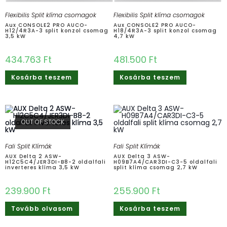
Flexibilis Split klíma csomagok
Flexibilis Split klíma csomagok
Aux CONSOLE2 PRO AUCO-
Aux CONSOLE2 PRO AUCO-
H12/4R3A-3 split konzol csomag
H18/4R3A-3 split konzol csomag
3,5 kW
4,7 kW
434.763
Ft
481.500
Ft
Kosárba teszem
Kosárba teszem
OUT OF STOCK
Fali Split Klímák
Fali Split Klímák
AUX Delta 2 ASW-
AUX Delta 3 ASW-
H12C5C4/JER3DI-B8-2 oldalfali
H09B7A4/CAR3DI-C3-5 oldalfali
inverteres klíma 3,5 kW
split klíma csomag 2,7 kW
239.900
Ft
255.900
Ft
Tovább olvasom
Kosárba teszem