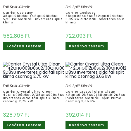
Fali Split Klímák
Fali Split Klímák
Carrier CoolEasy
Carrier CoolEasy
38QHE018D8SH/42QHE018D8SH
38QHE024D8SH/42QHE024D8SH
5,20 kw oldalfali inverteres split
6,85 kw oldalfali inverteres split
klíma
klíma
582.805
Ft
722.093
Ft
Kosárba teszem
Kosárba teszem
Fali Split Klímák
Fali Split Klímák
Carrier Crystal Ultra Clean
Carrier Crystal Ultra Clean
42QHG009D8SU2/38QHG009D8SU
42QHG012D8SU2/38QHG012D8SU
Inverteres oldalfali split klíma
Inverteres oldalfali split klíma
csomag 2,75 kW
csomag 3,65 kW
328.797
Ft
392.014
Ft
Kosárba teszem
Kosárba teszem