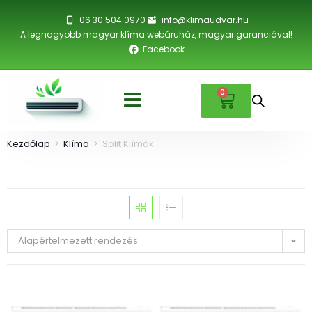
06 30 504 0970
info@klimaudvar.hu
A legnagyobb magyar klíma webáruház, magyar garanciával!
Facebook
0
Kezdőlap
>
Klíma
>
Split Klímák
Alapértelmezett rendezés