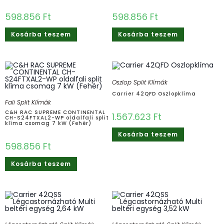
598.856
Ft
598.856
Ft
Kosárba teszem
Kosárba teszem
Oszlop Split Klímák
Carrier 42QFD Oszlopklíma
Fali Split Klímák
C&H RAC SUPREME CONTINENTAL
1.567.623
Ft
CH-S24FTXAL2-WP oldalfali split
klíma csomag 7 kW (Fehér)
Kosárba teszem
598.856
Ft
Kosárba teszem