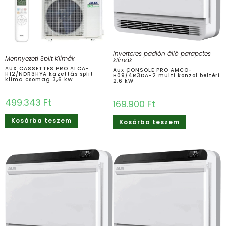
Inverteres padlón álló parapetes
Mennyezeti Split Klímák
klímák
AUX CASSETTES PRO ALCA-
Aux CONSOLE PRO AMCO-
H12/NDR3HYA kazettás split
H09/4R3DA-2 multi konzol beltéri
klíma csomag 3,6 kW
2,6 kW
499.343
Ft
169.900
Ft
Kosárba teszem
Kosárba teszem