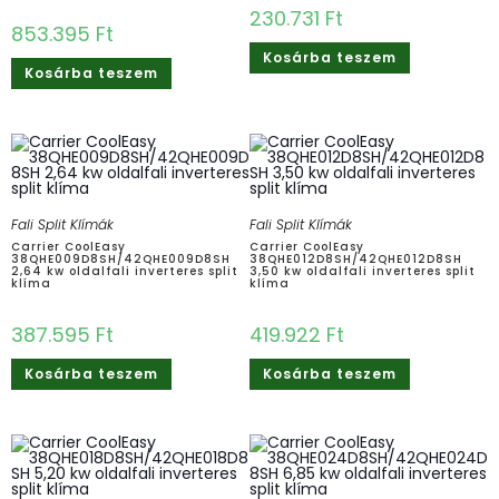
230.731
Ft
853.395
Ft
Kosárba teszem
Kosárba teszem
Fali Split Klímák
Fali Split Klímák
Carrier CoolEasy
Carrier CoolEasy
38QHE009D8SH/42QHE009D8SH
38QHE012D8SH/42QHE012D8SH
2,64 kw oldalfali inverteres split
3,50 kw oldalfali inverteres split
klíma
klíma
387.595
Ft
419.922
Ft
Kosárba teszem
Kosárba teszem