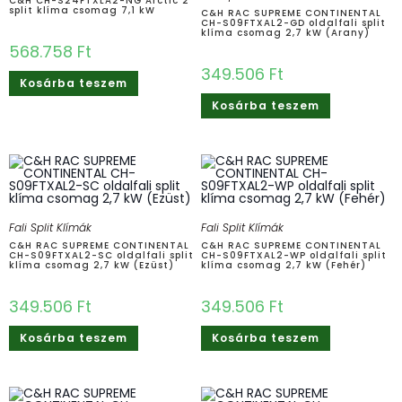
C&H CH-S24FTXLA2-NG Arctic 2
split klíma csomag 7,1 kW
C&H RAC SUPREME CONTINENTAL
CH-S09FTXAL2-GD oldalfali split
klíma csomag 2,7 kW (Arany)
568.758
Ft
349.506
Ft
Kosárba teszem
Kosárba teszem
Fali Split Klímák
Fali Split Klímák
C&H RAC SUPREME CONTINENTAL
C&H RAC SUPREME CONTINENTAL
CH-S09FTXAL2-SC oldalfali split
CH-S09FTXAL2-WP oldalfali split
klíma csomag 2,7 kW (Ezüst)
klíma csomag 2,7 kW (Fehér)
349.506
Ft
349.506
Ft
Kosárba teszem
Kosárba teszem