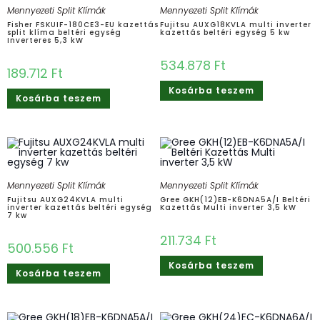
Mennyezeti Split Klímák
Mennyezeti Split Klímák
Fisher FSKUIF-180CE3-EU kazettás
Fujitsu AUXG18KVLA multi inverter
split klíma beltéri egység
kazettás beltéri egység 5 kw
Inverteres 5,3 kW
534.878
Ft
189.712
Ft
Kosárba teszem
Kosárba teszem
Mennyezeti Split Klímák
Mennyezeti Split Klímák
Fujitsu AUXG24KVLA multi
Gree GKH(12)EB-K6DNA5A/I Beltéri
inverter kazettás beltéri egység
Kazettás Multi inverter 3,5 kW
7 kw
211.734
Ft
500.556
Ft
Kosárba teszem
Kosárba teszem