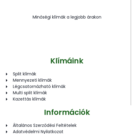
Minőségi klímák a legjobb árakon
Klímáink
Split klímák
Mennyezeti klímák
Légcsatornázható klímák
Multi split klímák
Kazettás klímák
Információk
Általános Szerződési Feltételek
Adatvédelmi Nyilatkozat