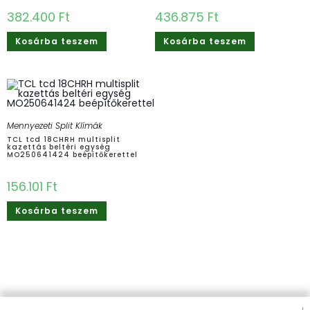
382.400
Ft
436.875
Ft
Kosárba teszem
Kosárba teszem
Mennyezeti Split Klímák
TCL tcd 18CHRH multisplit
kazettás beltéri egység
MO250641424 beépítőkerettel
156.101
Ft
Kosárba teszem