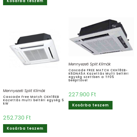
Kosárba teszem
Mennyezeti Split Klímák
Cascade FREE MATCH CKH18EB-
K6DNA5A Kazettás Multi beltéri
egység szettben a TF05
beépítővel
Mennyezeti Split Klímák
227.900
Ft
Cascade Free Match CKH18EB
Kazettás multi beltéri egység 5
kW
Kosárba teszem
252.730
Ft
Kosárba teszem