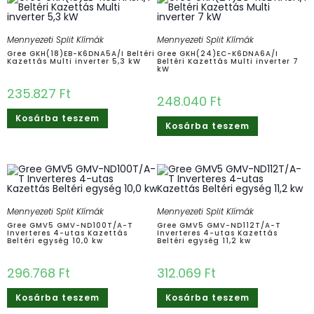
Mennyezeti Split Klímák
Mennyezeti Split Klímák
Gree GKH(18)EB-K6DNA5A/I Beltéri
Gree GKH(24)EC-K6DNA6A/I
Kazettás Multi inverter 5,3 kW
Beltéri Kazettás Multi inverter 7
kW
235.827
Ft
248.040
Ft
Kosárba teszem
Kosárba teszem
Mennyezeti Split Klímák
Mennyezeti Split Klímák
Gree GMV5 GMV-ND100T/A-T
Gree GMV5 GMV-ND112T/A-T
Inverteres 4-utas Kazettás
Inverteres 4-utas Kazettás
Beltéri egység 10,0 kw
Beltéri egység 11,2 kw
296.768
Ft
312.069
Ft
Kosárba teszem
Kosárba teszem