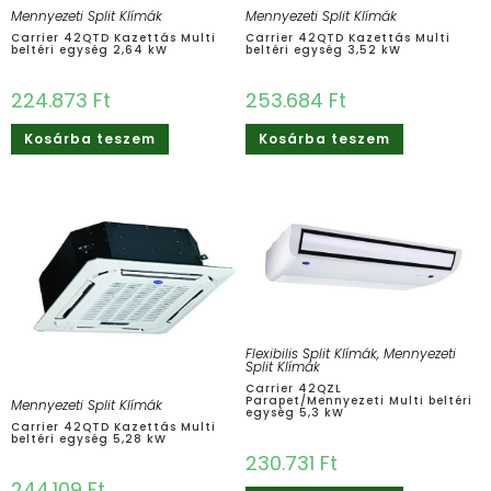
Mennyezeti Split Klímák
Mennyezeti Split Klímák
Carrier 42QTD Kazettás Multi
Carrier 42QTD Kazettás Multi
beltéri egység 2,64 kW
beltéri egység 3,52 kW
224.873
Ft
253.684
Ft
Kosárba teszem
Kosárba teszem
Flexibilis Split Klímák
,
Mennyezeti
Split Klímák
Carrier 42QZL
Parapet/Mennyezeti Multi beltéri
Mennyezeti Split Klímák
egység 5,3 kW
Carrier 42QTD Kazettás Multi
beltéri egység 5,28 kW
230.731
Ft
244.109
Ft