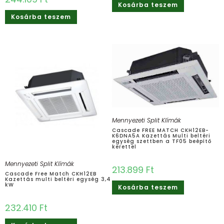
Kosárba teszem
Kosárba teszem
Mennyezeti Split Klímák
Cascade FREE MATCH CKH12EB-
K6DNA5A Kazettás Multi beltéri
egység szettben a TF05 beépítő
kerettel
Mennyezeti Split Klímák
213.899
Ft
Cascade Free Match CKH12EB
Kazettás multi beltéri egység 3,4
kW
Kosárba teszem
232.410
Ft