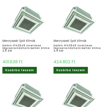
Mennyezeti Split Klímák
Mennyezeti Split Klímák
Daikin FFA25A9 ​inverteres
Daikin FFA35A9 ​inverteres
légcsatornázható beltéri klíma
légcsatornázható beltéri klíma
2,5 kW
3,4 kW
401.638
Ft
424.802
Ft
Kosárba teszem
Kosárba teszem