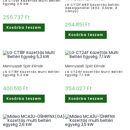
LG CT09F Kazettás Multi Beltéri
Egység 2,6 kW
LG CT12F.NR0 kazettás beltéri
dekorpanellel (R32; 3,5kW; 4
irányú)
255.737
Ft
264.851
Ft
Kosárba teszem
Kosárba teszem
Mennyezeti Split Klímák
Mennyezeti Split Klímák
LG CT18F Kazettás Multi Beltéri
LG CT24F Kazettás Multi Beltéri
Egység 5,3 kW
Egység 7,1 kW
400.510
Ft
354.027
Ft
Kosárba teszem
Kosárba teszem