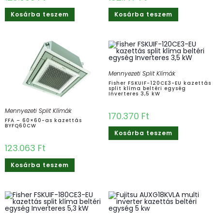
Kosárba teszem
Kosárba teszem
Mennyezeti Split Klímák
Fisher FSKUIF-120CE3-EU kazettás
split klíma beltéri egység
Inverteres 3,5 kW
Mennyezeti Split Klímák
170.370
Ft
FFA – 60×60-as kazettás
BYFQ60CW
Kosárba teszem
123.063
Ft
Kosárba teszem