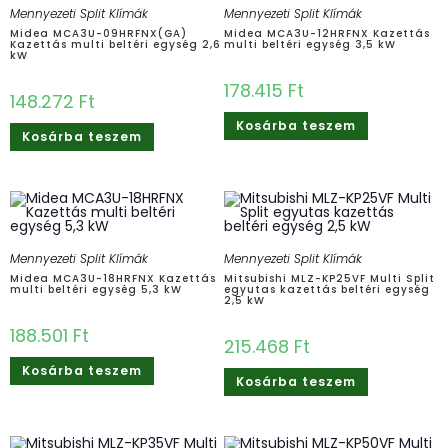
Mennyezeti Split Klímák
Mennyezeti Split Klímák
Midea MCA3U-09HRFNX(GA)
Midea MCA3U-12HRFNX Kazettás
Kazettás multi beltéri egység 2,6
multi beltéri egység 3,5 kW
kW
178.415
Ft
148.272
Ft
Kosárba teszem
Kosárba teszem
Mennyezeti Split Klímák
Mennyezeti Split Klímák
Midea MCA3U-18HRFNX Kazettás
Mitsubishi MLZ-KP25VF Multi Split
multi beltéri egység 5,3 kW
egyutas kazettás beltéri egység
2,5 kW
188.501
Ft
215.468
Ft
Kosárba teszem
Kosárba teszem