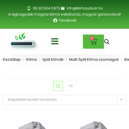
06 30 504 0970
info@klimaudvar.hu
A legnagyobb magyar klíma webáruház, magyar garanciával!
Facebook
0
Kezdőlap
>
Klíma
>
Split Klímák
>
Multi Split Klíma csomagok
>
Be
Alapértelmezett rendezés