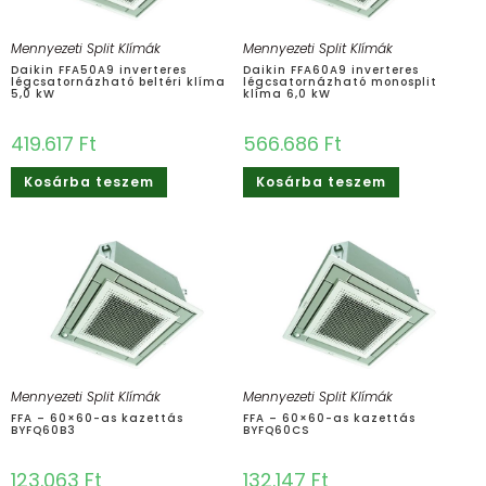
Mennyezeti Split Klímák
Mennyezeti Split Klímák
Daikin FFA50A9 ​inverteres
Daikin FFA60A9 ​inverteres
légcsatornázható beltéri klíma
légcsatornázható monosplit
5,0 kW
klíma 6,0 kW
419.617
Ft
566.686
Ft
Kosárba teszem
Kosárba teszem
Mennyezeti Split Klímák
Mennyezeti Split Klímák
FFA – 60×60-as kazettás
FFA – 60×60-as kazettás
BYFQ60B3
BYFQ60CS
123.063
Ft
132.147
Ft