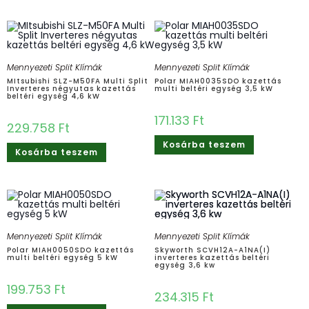
Mennyezeti Split Klímák
Mennyezeti Split Klímák
MItsubishi SLZ-M50FA Multi Split
Polar MIAH0035SDO kazettás
Inverteres négyutas kazettás
multi beltéri egység 3,5 kW
beltéri egység 4,6 kW
171.133
Ft
229.758
Ft
Kosárba teszem
Kosárba teszem
Mennyezeti Split Klímák
Mennyezeti Split Klímák
Polar MIAH0050SDO kazettás
Skyworth SCVH12A-A1NA(I)
multi beltéri egység 5 kW
inverteres kazettás beltéri
egység 3,6 kw
199.753
Ft
234.315
Ft