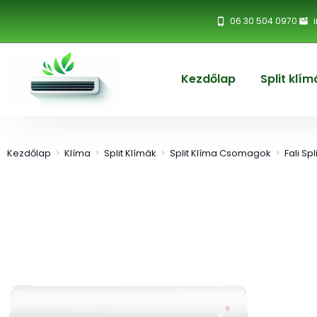
06 30 504 0970
Kezdőlap
Split klím
Kezdőlap
>
Klíma
>
Split Klímák
>
Split Klíma Csomagok
>
Fali Sp