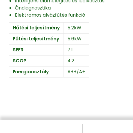
Intelligens előmelegítés és leolvasztás
Öndiagnosztika
Elektromos alvázfűtés funkció
Hűtési teljesítmény
5.2kW
Fűtési teljesítmény
5.6kW
SEER
7.1
SCOP
4.2
Energiaosztály
A++/A+