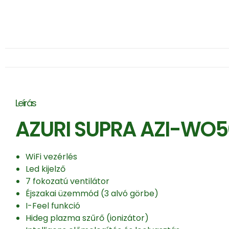
Leírás
AZURI SUPRA AZI-WO50V
WiFi vezérlés
Led kijelző
7 fokozatú ventilátor
Éjszakai üzemmód (3 alvó görbe)
I-Feel funkció
Hideg plazma szűrő (ionizátor)