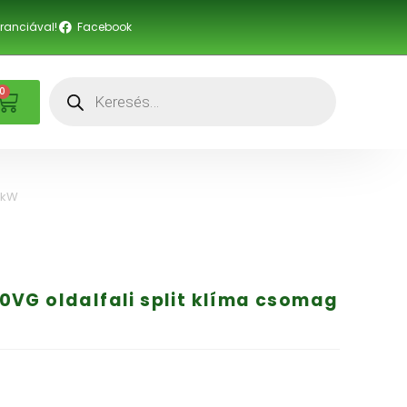
anciával!
Facebook
0
 kW
VG oldalfali split klíma csomag