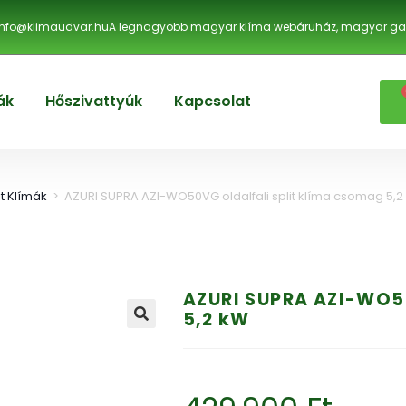
info@klimaudvar.hu
A legnagyobb magyar klíma webáruház, magyar gar
ák
Hőszivattyúk
Kapcsolat
lit Klímák
>
AZURI SUPRA AZI-WO50VG oldalfali split klíma csomag 5,2
AZURI SUPRA AZI-WO50
5,2 kW
🔍