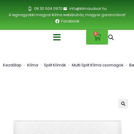
06 30 504 0970
info@klimaudvar.hu
A legnagyobb magyar klíma webáruház, magyar garanciával!
Facebook
0
Kezdőlap
>
Klíma
>
Split Klímák
>
Multi Split Klíma csomagok
>
Be
🔍