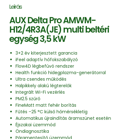
Leírás
AUX Delta Pro AMWM-
H12/4R3A(JE) multi beltéri
egység 3,5 kW
3+2 év kiterjesztett garancia
iFeel adaptív hőfokszabályzó
Flow4D légbefúvó rendszer
Health funkció hidegplazma-generátorral
Ultra csendes működés
Halpikkely alakú légterelők
Integrált Wi-Fi vezérlés
PM2.5 szűrő
FineMatt matt fehér borítás
Fűtés –25 °C külső hőmérsékletig
Automatikus újraindítás áramszünet esetén
Éjszakai üzemmód
Öndiagnosztika
Páramentesítő üzemmód