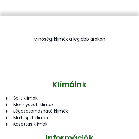
Minőségi klímák a legjobb árakon
Klímáink
Split klímák
Mennyezeti klímák
Légcsatornázható klímák
Multi split klímák
Kazettás klímák
Információk