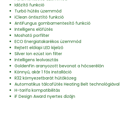
Időzítő funkció
Turbó hűtés üzemmód
iClean öntisztító funkció
AntiFungus gombamentesítő funkció
Intelligens előfűtés
Mosható porfilter
ECO Energiatakarékos üzemmód
Rejtett előlapi LED kijelző
Silver Ion ezüst ion filter
Intelligens leolvasztás
GoldenFin aranyozott bevonat a hőcserélőn
Könnyű, akár 1 fős installáció
R32 környezetbarát hűtőközeg
Automatikus tálcafűtés Heating Belt technológiával
H-tarifa kompatibilitás
iF Design Award nyertes dizájn