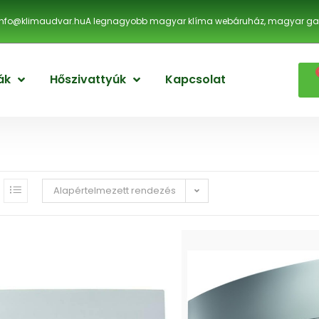
info@klimaudvar.hu
A legnagyobb magyar klíma webáruház, magyar gar
ák
Hőszivattyúk
Kapcsolat
Alapértelmezett rendezés