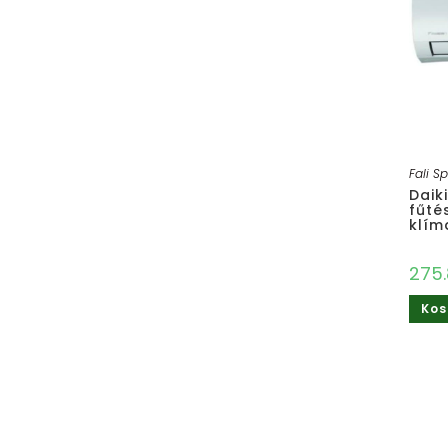
Fali Sp
Daik
fűtés
klím
275
Kos