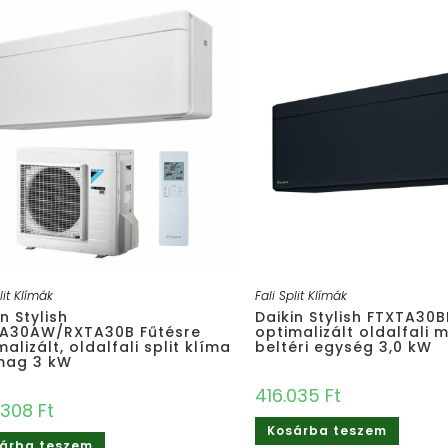
lit Klímák
Fali Split Klímák
n Stylish
Daikin Stylish FTXTA30B
A30AW/RXTA30B Fűtésre
optimalizált oldalfali m
alizált, oldalfali split klíma
beltéri egység 3,0 kW
mag 3 kW
416.035
Ft
4.308
Ft
Kosárba teszem
árba teszem