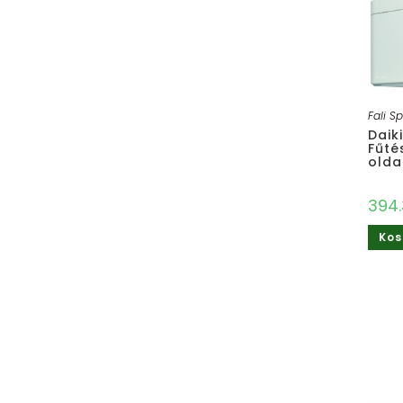
Fali Sp
Daik
Fűtés
oldal
394
Kos