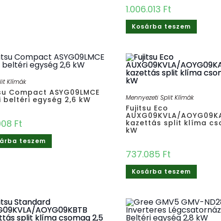
1.006.013
Ft
Kosárba teszem
lit Klímák
tsu Compact ASYG09LMCE
Mennyezeti Split Klímák
i beltéri egység 2,6 kW
Fujitsu Eco
AUXG09KVLA/AOYG09K
908
Ft
kazettás split klíma c
kW
árba teszem
737.085
Ft
Kosárba teszem