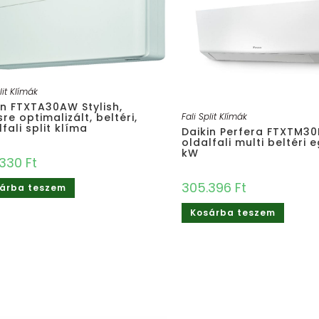
lit Klímák
in FTXTA30AW Stylish,
Fali Split Klímák
re optimalizált, beltéri,
fali split klíma
Daikin Perfera FTXTM30
oldalfali multi beltéri 
kW
.330
Ft
305.396
Ft
árba teszem
Kosárba teszem