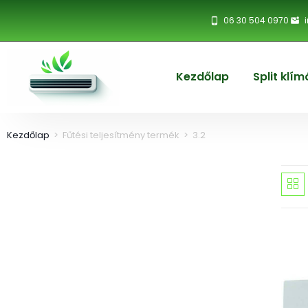
06 30 504 0970
Kezdőlap
Split klím
Kezdőlap
>
Fűtési teljesítmény termék
>
3.2