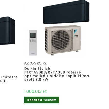
Fali Split Klímák
Daikin Stylish
FTXTA30BB/RXTA30B fűtésre
optimalizált oldalfali split klíma
B fűtésre
szett 3,0 kW
ulti
1.006.013
Ft
Kosárba teszem