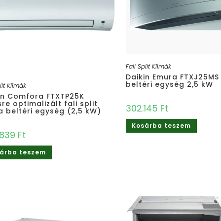
Fali Split Klímák
Daikin Emura FTXJ25MS 
beltéri egység 2,5 kW
lit Klímák
in Comfora FTXTP25K
re optimalizált fali split
302.145
Ft
a beltéri egység (2,5 kW)
Kosárba teszem
.839
Ft
árba teszem