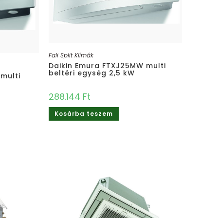
Fali Split Klímák
Daikin Emura FTXJ25MW multi
beltéri egység 2,5 kW
multi
288.144
Ft
Kosárba teszem