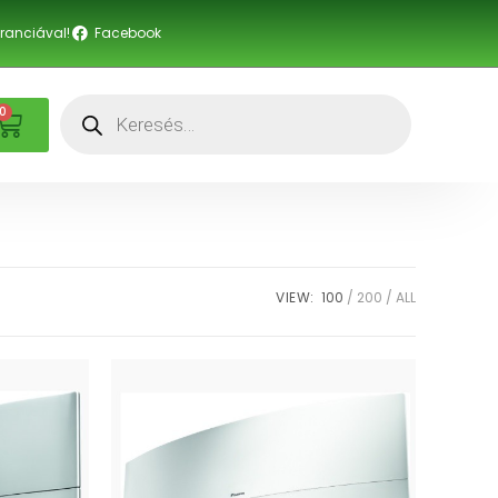
anciával!
Facebook
0
VIEW:
100
200
ALL