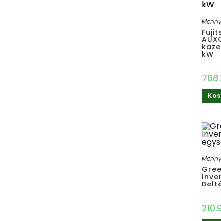
Mennye
Fuji
AUX
kaze
kW
768.
Kos
Mennye
Gre
Inve
Belt
210