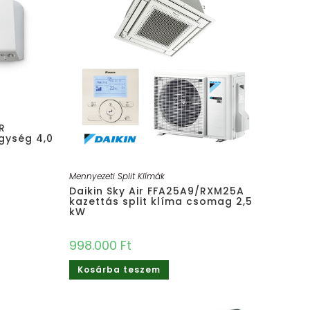
R
egység 4,0
Mennyezeti Split Klímák
Daikin Sky Air FFA25A9/RXM25A
kazettás split klíma csomag 2,5
kW
998.000
Ft
Kosárba teszem