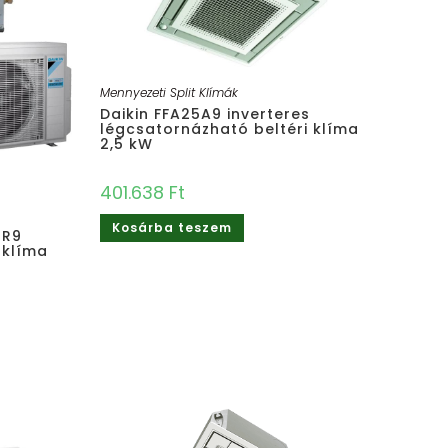
Mennyezeti Split Klímák
Daikin FFA25A9 ​inverteres
légcsatornázható beltéri klíma
2,5 kW
401.638
Ft
Kosárba teszem
5R9
 klíma