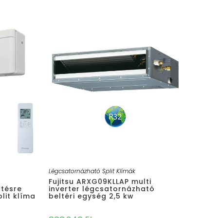
Légcsatornázható Split Klímák
Fujitsu ARXG09KLLAP multi
tésre
inverter légcsatornázható
plit klíma
beltéri egység 2,5 kw