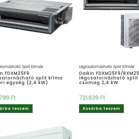
tornázható Split Klímák
Légcsatornázható Split Klímák
in FDXM25F9
Daikin FDXM25F9/RXM2
satornázható split klíma
légcsatornázható split
éri egység (2,4 kW)
csomag 2,4 kW
.789
Ft
721.639
Ft
árba teszem
Kosárba teszem