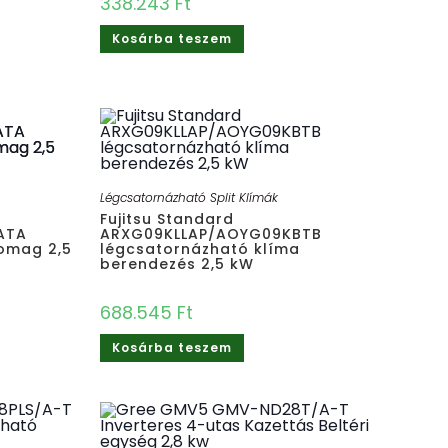
338.243
Ft
Kosárba teszem
Légcsatornázható Split Klímák
Fujitsu Standard
ATA
ARXG09KLLAP/AOYG09KBTB
somag 2,5
légcsatornázható klíma
berendezés 2,5 kW
688.545
Ft
Kosárba teszem