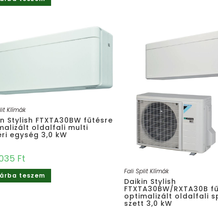
lit Klímák
in Stylish FTXTA30BW fűtésre
malizált oldalfali multi
éri egység 3,0 kW
.035
Ft
Fali Split Klímák
árba teszem
Daikin Stylish
FTXTA30BW/RXTA30B fű
optimalizált oldalfali s
szett 3,0 kW