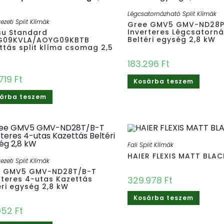
Légcsatornázható Split Klímák
zeti Split Klímák
Gree GMV5 GMV-ND28P
Inverteres Légcsatorn
tsu Standard
Beltéri egység 2,8 kW
G09KVLA/AOYG09KBTB
ttás split klíma csomag 2,5
183.296
Ft
719
Ft
Kosárba teszem
árba teszem
Fali Split Klímák
HAIER FLEXIS MATT BLAC
zeti Split Klímák
e GMV5 GMV-ND28T/B-T
rteres 4-utas Kazettás
329.978
Ft
éri egység 2,8 kW
Kosárba teszem
.952
Ft