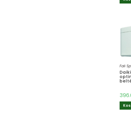
Fali Sp
Daik
opti
belt
396
Kos