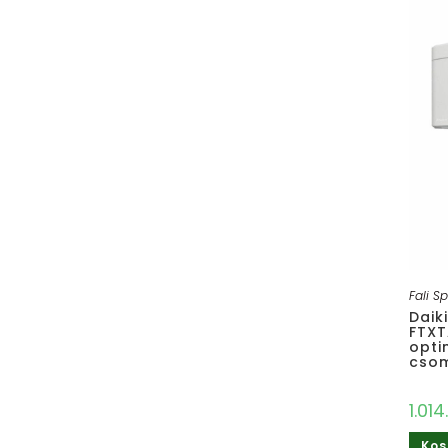
Fali Sp
Daiki
FTXT
optim
cso
1.01
Kos