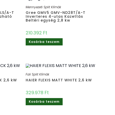
Mennyezeti Split Klímák
LS/A-T
Gree GMV5 GMV-ND28T/A-T
ázható
Inverteres 4-utas Kazettás
Beltéri egység 2,8 kw
210.392
Ft
Kosárba teszem
Fali Split Klímák
K 2,6 kW
HAIER FLEXIS MATT WHITE 2,6 kW
329.978
Ft
Kosárba teszem