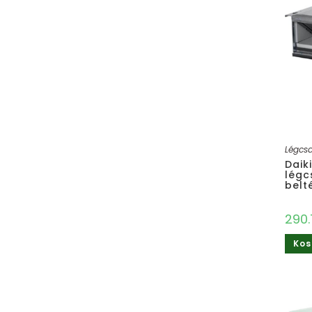
Légcsa
Daik
légc
belt
290
Kos