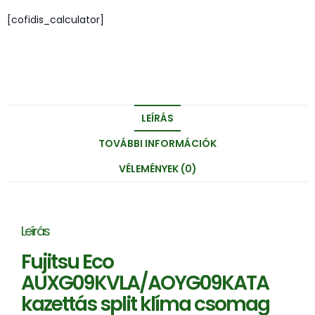
[cofidis_calculator]
LEÍRÁS
TOVÁBBI INFORMÁCIÓK
VÉLEMÉNYEK (0)
Leírás
Fujitsu Eco
AUXG09KVLA/AOYG09KATA
kazettás split klíma csomag