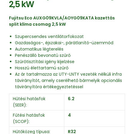
2,5 kW
Fujitsu Eco AUXG09KVLA/AOYG09KATA kazettás
split klíma csomag 2,5 kW
Szupercsendes ventilátorfokozat
Gazdaságos-, éjszakai-, párátlanító-üzemmód
Automatikus légterelés
Penészálló bevonatú szűrő
Szűrőtisztítási igény kijelzése
Hosszú élettartamú szűrő
Az ár tartalmazza az UTY-LNTY vezeték nélküli infra
távirányítót, amely cserélhető bármelyik opcionális
távirányítóra értékegyeztetéssel
Hűtési hatásfok
6.2
(SEER):
Fűtési hatásfok
4
(SCOP):
Hűtőközeg típusa:
R32