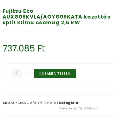
Fujitsu Eco
AUXG09KVLA/AOYG09KATA kazettás
split klíma csomag 2,5 kW
737.085
Ft
-
+
KOSÁRBA TESZEM
SKU
AUXG09KVLA/AOYG09KATA+
Kategória
Mennyezeti Split Klímák