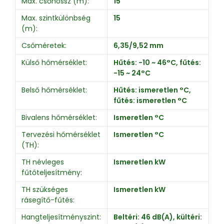
Max. csőhossz (m):
15
Max. szintkülönbség
15
(m):
Csőméretek:
6,35/9,52 mm
Külső hőmérséklet:
Hűtés: -10 ~ 46°C, fűtés:
-15 ~ 24°C
Belső hőmérséklet:
Hűtés: ismeretlen °C,
fűtés: ismeretlen °C
Bivalens hőmérséklet:
Ismeretlen °C
Tervezési hőmérséklet
Ismeretlen °C
(TH):
TH névleges
Ismeretlen kW
fűtőteljesítmény:
TH szükséges
Ismeretlen kW
rásegítő-fűtés:
Hangteljesítményszint:
Beltéri: 46 dB(A), kültéri: