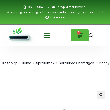
06 30 504 0970
info@klimaudvar.hu
A legnagyobb magyar klíma webáruház, magyar garanciával!
Facebook
0
Kezdőlap
>
Klíma
>
Split Klímák
>
Split Klíma Csomagok
>
Mennye