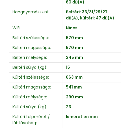
60 dB(A)
Hangnyomásszint:
Beltéri: 33/31/29/27
dB(A), kültéri: 47 dB(A)
WiFi
Nincs
Beltéri szélessége:
570 mm
Beltéri magassága:
570 mm
Beltéri mélysége:
245 mm
Beltéri súlya (kg):
15
Kültéri szélessége:
663 mm
Kültéri magassága:
541 mm
Kültéri mélysége:
290 mm
Kültéri súlya (kg):
23
Kültéri talpméret /
Ismeretlen mm
lábtávolság: