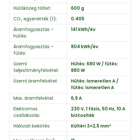
Hűtőközeg töltet:
600 g
CO₂ egyenérték (t):
0.405
Áramfogyasztás –
141 kWh/év
hűtés:
Áramfogyasztás –
804 kWh/év
fűtés:
Üzemi
Hűtés: 680 W / fűtés:
teljesítményfelvétel:
880 W
Üzemi áramfelvétel:
Hűtés: Ismeretlen A /
fűtés: Ismeretlen A
Max. áramfelvétel:
6,9 A
Elektromos
230 V, 1 fázis, 50 Hz, 10 A
csatlakozás:
biztosíték
Hálózati bekötés:
Kültéri 3×2,5 mm²