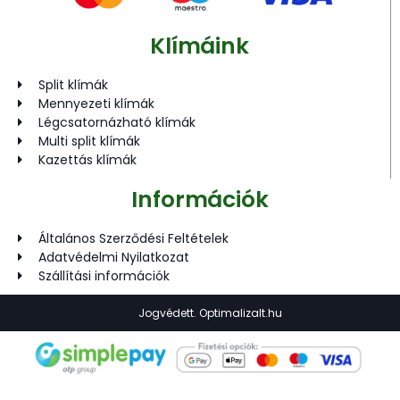
Klímáink
Split klímák
Mennyezeti klímák
Légcsatornázható klímák
Multi split klímák
Kazettás klímák
Információk
Általános Szerződési Feltételek
Adatvédelmi Nyilatkozat
Szállítási információk
Jogvédett. Optimalizalt.hu