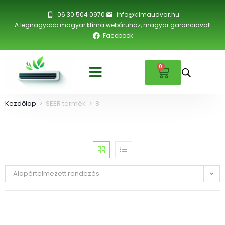
06 30 504 0970
info@klimaudvar.hu
A legnagyobb magyar klíma webáruház, magyar garanciával!
Facebook
0
Kezdőlap
>
SEER termék
>
8
Alapértelmezett rendezés