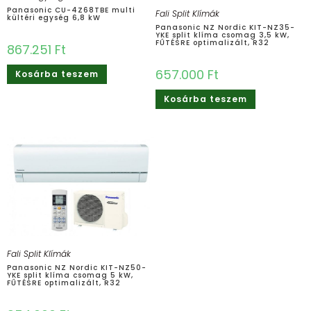
Panasonic CU-4Z68TBE multi
Fali Split Klímák
kültéri egység 6,8 kW
Panasonic NZ Nordic KIT-NZ35-
YKE split klíma csomag 3,5 kW,
FŰTÉSRE optimalizált, R32
867.251
Ft
657.000
Ft
Kosárba teszem
Kosárba teszem
Fali Split Klímák
Panasonic NZ Nordic KIT-NZ50-
YKE split klíma csomag 5 kW,
FŰTÉSRE optimalizált, R32