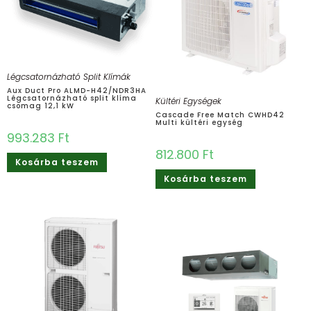
Légcsatornázható Split Klímák
Aux Duct Pro ALMD-H42/NDR3HA
Légcsatornázható split klíma
Kültéri Egységek
csomag 12,1 kW
Cascade Free Match CWHD42
Multi kültéri egység
993.283
Ft
812.800
Ft
Kosárba teszem
Kosárba teszem