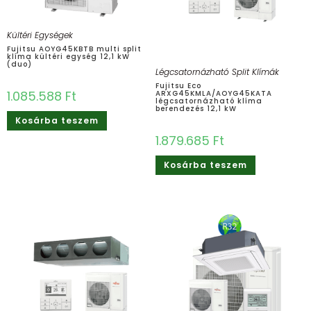
Kültéri Egységek
Fujitsu AOYG45KBTB multi split
klíma kültéri egység 12,1 kW
(duo)
Légcsatornázható Split Klímák
Fujitsu Eco
1.085.588
Ft
ARXG45KMLA/AOYG45KATA
légcsatornázható klíma
berendezés 12,1 kW
Kosárba teszem
1.879.685
Ft
Kosárba teszem