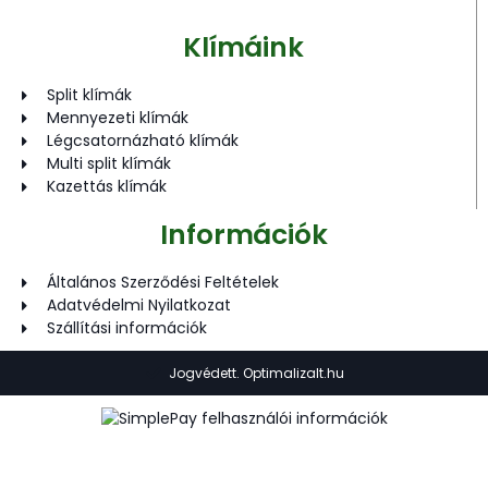
Klímáink
Split klímák
Mennyezeti klímák
Légcsatornázható klímák
Multi split klímák
Kazettás klímák
Információk
Általános Szerződési Feltételek
Adatvédelmi Nyilatkozat
Szállítási információk
Jogvédett. Optimalizalt.hu