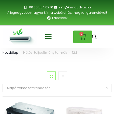
06 30 504 0970
info@klimaudvar.hu
A legnagyobb magyar klíma webáruház, magyar garanciával!
Facebook
0
Kezdőlap
>
Hűtési teljesítmény termék
>
12.1
Alapértelmezett rendezés