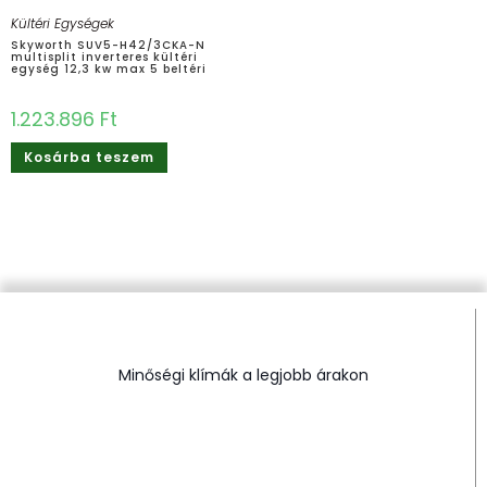
Kültéri Egységek
Skyworth SUV5-H42/3CKA-N
multisplit inverteres kültéri
egység 12,3 kw max 5 beltéri
1.223.896
Ft
Kosárba teszem
Minőségi klímák a legjobb árakon