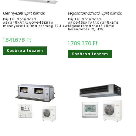
Mennyezeti Split Klímák
Légcsatornázható Split Klímák
Fujitsu Standard
Fujitsu Standard
ABYG45KRTA/AOYG45KRTA
ARXG45KHTA/AOYG45KBTB
mennyezeti klíma csomag 12,1 kW
légcsatornázható klíma
berendezés 12,1 kW
1.841.678
Ft
1.789.370
Ft
Kosárba teszem
Kosárba teszem