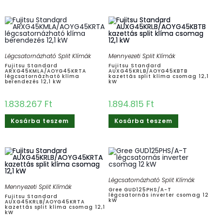
Légcsatornázható Split Klímák
Mennyezeti Split Klímák
Fujitsu Standard
Fujitsu Standard
ARXG45KMLA/AOYG45KRTA
AUXG45KRLB/AOYG45KBTB
légcsatornázható klíma
kazettás split klíma csomag 12,1
berendezés 12,1 kW
kW
1.838.267
Ft
1.894.815
Ft
Kosárba teszem
Kosárba teszem
Légcsatornázható Split Klímák
Mennyezeti Split Klímák
Gree GUD125PHS/A-T
légcsatornás inverter csomag 12
Fujitsu Standard
kW
AUXG45KRLB/AOYG45KRTA
kazettás split klíma csomag 12,1
kW