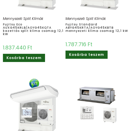
Mennyezeti Split Klímák
Mennyezeti Split Klímák
Fujitsu Eco
Fujitsu Standard
AUXG45KRLB/AOYG45KQTA
ABYG45KRTA/AOYG45KBTB
kazettás split klíma csomag 12,1
mennyezeti klíma csomag 12,1 kW
kW
1.787.716
Ft
1.837.440
Ft
Kosárba teszem
Kosárba teszem