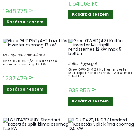
1.164.068
Ft
1.948.778
Ft
Kosárba teszem
Kosárba teszem
Mennyezeti Split Klímák
Gree GUD125T/A-T kazettás
Kültéri Egységek
inverter csomag 12 kW
Gree GWHD(42) Kültéri inverter
Multisplit rendszerhez 12 kW max
5 beltéri
1.237.479
Ft
Kosárba teszem
939.856
Ft
Kosárba teszem