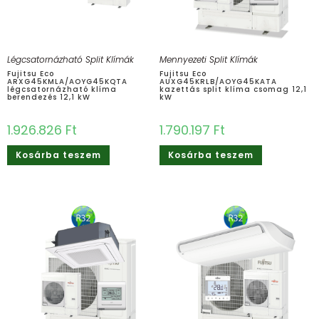
Légcsatornázható Split Klímák
Mennyezeti Split Klímák
Fujitsu Eco
Fujitsu Eco
ARXG45KMLA/AOYG45KQTA
AUXG45KRLB/AOYG45KATA
légcsatornázható klíma
kazettás split klíma csomag 12,1
berendezés 12,1 kW
kW
1.926.826
Ft
1.790.197
Ft
Kosárba teszem
Kosárba teszem