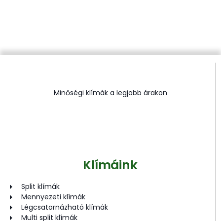
Minőségi klímák a legjobb árakon
Klímáink
Split klímák
Mennyezeti klímák
Légcsatornázható klímák
Multi split klímák