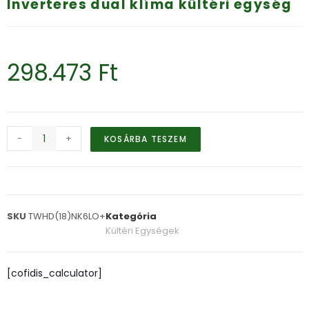
Inverteres dual klíma kültéri egység
298.473
Ft
-
+
KOSÁRBA TESZEM
SKU
TWHD(18)NK6LO+
Kategória
Kültéri Egységek
[cofidis_calculator]