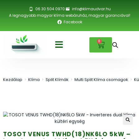
06 30 504 0970
info@klimaudvar.hu
A legnagyobb magyar klíma webáruház, magyar garanciával!
Facebook
0
Kezdőlap
>
Klíma
>
Split Klímák
>
Multi Split Klíma csomagok
>
Kü
🔍
TOSOT VENUS TWHD(18)NK6LO 5kW –