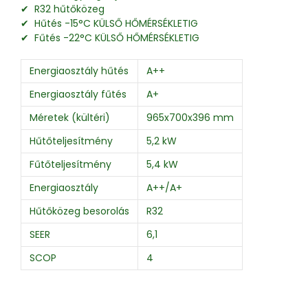
✔ R32 hűtőközeg
✔ Hűtés -15°C KÜLSŐ HŐMÉRSÉKLETIG
✔ Fűtés -22°C KÜLSŐ HŐMÉRSÉKLETIG
Energiaosztály hűtés
A++
Energiaosztály fűtés
A+
Méretek (kültéri)
965x700x396 mm
Hűtőteljesítmény
5,2 kW
Fűtőteljesítmény
5,4 kW
Energiaosztály
A++/A+
Hűtőközeg besorolás
R32
SEER
6,1
SCOP
4