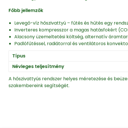
Főbb jellemzők
Levegő-víz hőszivattyú – fűtés és hűtés egy rend
Inverteres kompresszor a magas hatásfokért (C
Alacsony üzemeltetési költség, alternatív áramtar
Padlófűtéssel, radiátorral és ventilátoros konvektor
Típus
Névleges teljesítmény
A hőszivattyús rendszer helyes méretezése és beüze
szakembereink segítségét.