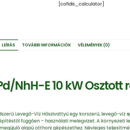
[cofidis_calculator]
LEÍRÁS
TOVÁBBI INFORMÁCIÓK
VÉLEMÉNYEK (0)
d/NhH-E 10 kW Osztott 
zerű Levegő-Víz Hőszivattyú egy korszerű, levegő-víz
s
kiépítéstől függően – használati melegvizet. A környezeti
 megújuló alapú otthoni gépészethez. Névleges teljesítmé