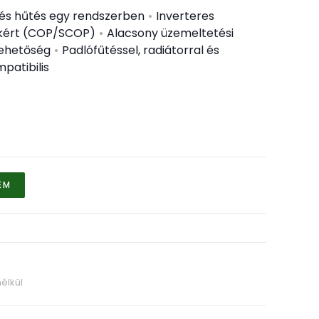
 és hűtés egy rendszerben
•
Inverteres
kért (COP/SCOP)
•
Alacsony üzemeltetési
lehetőség
•
Padlófűtéssel, radiátorral és
patibilis
EM
élkül