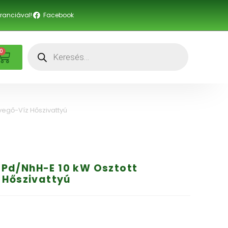
anciával!
Facebook
0
egő-Víz Hőszivattyú
Pd/NhH-E 10 kW Osztott
 Hőszivattyú