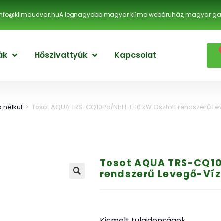
info@klimaudvar.hu
A legnagyobb magyar klíma webáruház, magyar gar
ák
Hőszivattyúk
Kapcsolat
 nélkül
>
Tosot AQUA TRS-CQ10Pd/NhH-E 10 kW Osztott rendszerű Lev
Tosot AQUA TRS-CQ10
rendszerű Levegő-Víz
Kiemelt tulajdonságok