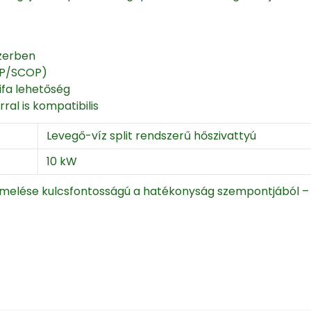
szerben
OP/SCOP)
ifa lehetőség
ral is kompatibilis
Levegő-víz split rendszerű hőszivattyú
10 kW
melése kulcsfontosságú a hatékonyság szempontjából – t