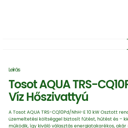
Leírás
Tosot AQUA TRS-CQ10P
Víz Hőszivattyú
A Tosot AQUA TRS-CQ10Pd/NhH-E 10 kW Osztott rends
üzemeltetési költséggel biztosít fűtést, hűtést és – 
működik, így kiváló választás energiatakarékos, akár