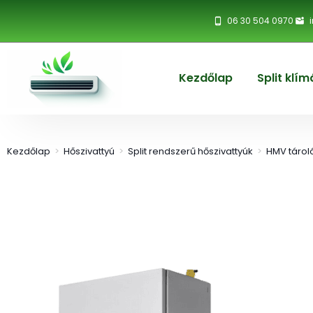
06 30 504 0970
Kezdőlap
Split klím
Kezdőlap
>
Hőszivattyú
>
Split rendszerű hőszivattyúk
>
HMV tároló