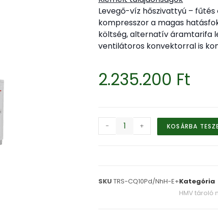
Levegő-víz hőszivattyú – fűtés
kompresszor a magas hatásfo
költség, alternatív áramtarifa 
ventilátoros konvektorral is kom
2.235.200
Ft
-
+
KOSÁRBA TESZ
SKU
TRS-CQ10Pd/NhH-E+
Kategória
HMV tároló n