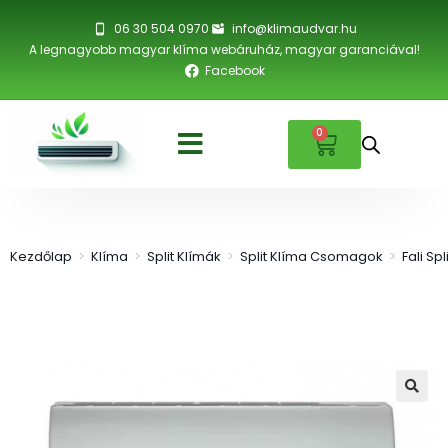
06 30 504 0970
info@klimaudvar.hu
A legnagyobb magyar klíma webáruház, magyar garanciával!
Facebook
0
Kezdőlap
>
Klíma
>
Split Klímák
>
Split Klíma Csomagok
>
Fali Sp