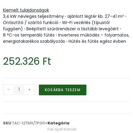
Kiemelt tulajdonságok
3,4 kW névleges teljesítmény
•
ajánlott légtér kb. 27–41 m²
•
Öntisztító / szárító funkció
•
Wi-Fi vezérlés (típustól
függően)
•
Beépített szűrőrendszer a tisztább levegőért
•
8 °C-os temperáló fűtés
•
Inverteres működés – folyamatos,
energiatakarékos szabályozás
•
Hűtés és fűtés egész évben
252.326
Ft
-
+
KOSÁRBA TESZEM
SKU
TAC-12TMX/TPG11+
Kategória
Fali Split Klímák