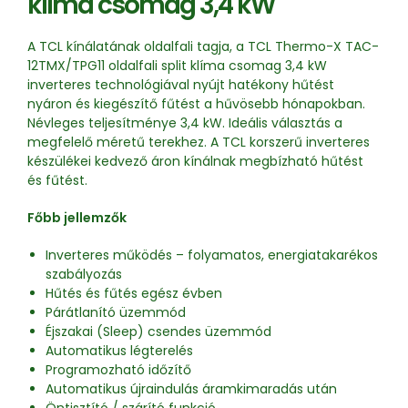
klíma csomag 3,4 kW
A TCL kínálatának oldalfali tagja, a TCL Thermo-X TAC-
12TMX/TPG11 oldalfali split klíma csomag 3,4 kW
inverteres technológiával nyújt hatékony hűtést
nyáron és kiegészítő fűtést a hűvösebb hónapokban.
Névleges teljesítménye 3,4 kW. Ideális választás a
megfelelő méretű terekhez. A TCL korszerű inverteres
készülékei kedvező áron kínálnak megbízható hűtést
és fűtést.
Főbb jellemzők
Inverteres működés – folyamatos, energiatakarékos
szabályozás
Hűtés és fűtés egész évben
Párátlanító üzemmód
Éjszakai (Sleep) csendes üzemmód
Automatikus légterelés
Programozható időzítő
Automatikus újraindulás áramkimaradás után
Öntisztító / szárító funkció