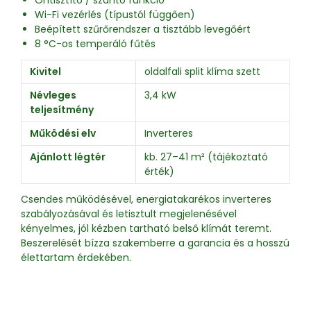
Wi-Fi vezérlés (típustól függően)
Beépített szűrőrendszer a tisztább levegőért
8 °C-os temperáló fűtés
Kivitel
oldalfali split klíma szett
Névleges
3,4 kW
teljesítmény
Működési elv
Inverteres
Ajánlott légtér
kb. 27–41 m² (tájékoztató
érték)
Csendes működésével, energiatakarékos inverteres
szabályozásával és letisztult megjelenésével
kényelmes, jól kézben tartható belső klímát teremt.
Beszerelését bízza szakemberre a garancia és a hosszú
élettartam érdekében.