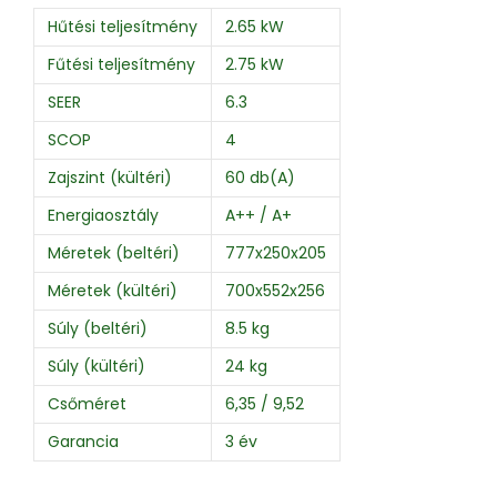
Hűtési teljesítmény
2.65 kW
Fűtési teljesítmény
2.75 kW
SEER
6.3
SCOP
4
Zajszint (kültéri)
60 db(A)
Energiaosztály
A++ / A+
Méretek (beltéri)
777x250x205
Méretek (kültéri)
700x552x256
Súly (beltéri)
8.5 kg
Súly (kültéri)
24 kg
Csőméret
6,35 / 9,52
Garancia
3 év