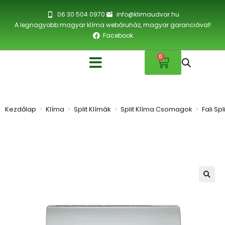
06 30 504 0970
info@klimaudvar.hu
A legnagyobb magyar klíma webáruház, magyar garanciával!
Facebook
0
Kezdőlap
>
Klíma
>
Split Klímák
>
Split Klíma Csomagok
>
Fali Sp
🔍