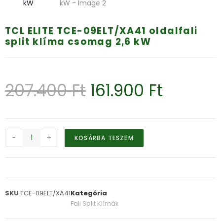
TCL ELITE TCE-09ELT/XA41 oldalfali
split klíma csomag 2,6 kW
207.400
Ft
161.900
Ft
-
+
KOSÁRBA TESZEM
SKU
TCE-09ELT/XA41
Kategória
Fali Split Klímák