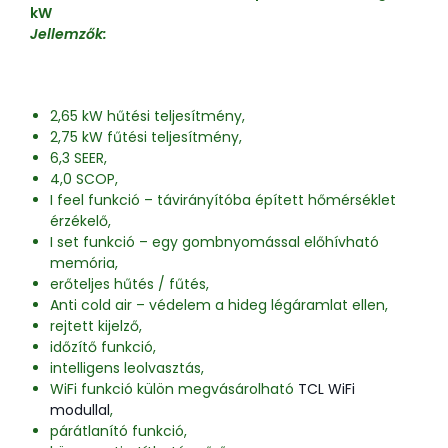
kW
Jellemzők:
2,65 kW hűtési teljesítmény,
2,75 kW fűtési teljesítmény,
6,3 SEER,
4,0 SCOP,
I feel funkció – távirányítóba épített hőmérséklet
érzékelő,
I set funkció – egy gombnyomással előhívható
memória,
erőteljes hűtés / fűtés,
Anti cold air – védelem a hideg légáramlat ellen,
rejtett kijelző,
időzítő funkció,
intelligens leolvasztás,
WiFi funkció külön megvásárolható
TCL WiFi
modullal
,
párátlanító funkció,