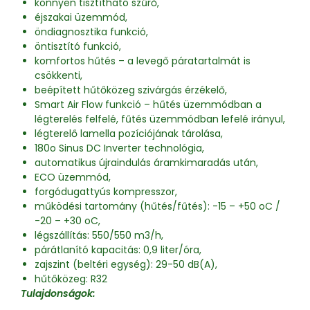
könnyen tisztítható szűrő,
éjszakai üzemmód,
öndiagnosztika funkció,
öntisztító funkció,
komfortos hűtés – a levegő páratartalmát is
csökkenti,
beépített hűtőközeg szivárgás érzékelő,
Smart Air Flow funkció – hűtés üzemmódban a
légterelés felfelé, fűtés üzemmódban lefelé irányul,
légterelő lamella pozíciójának tárolása,
180o Sinus DC Inverter technológia,
automatikus újraindulás áramkimaradás után,
ECO üzemmód,
forgódugattyús kompresszor,
működési tartomány (hűtés/fűtés): -15 – +50 oC /
-20 – +30 oC,
légszállítás: 550/550 m3/h,
párátlanító kapacitás: 0,9 liter/óra,
zajszint (beltéri egység): 29-50 dB(A),
hűtőközeg: R32
Tulajdonságok: