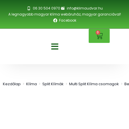
06 30 504 0970
info@klimaudvar.hu
A legnagyobb magyar klíma webáruház, magyar garanciával!
Facebook
0
Kezdőlap
>
Klíma
>
Split Klímák
>
Multi Split Klíma csomagok
>
Be