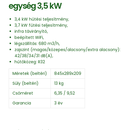
egység 3,5 kW
3,4 kW hűtési teljesítmény,
3,7 kW fűtési teljesítmény,
infra távirányító,
beépített WiFi,
légszállítás: 680 m3/h,
zajszint (magas/közepes/alacsony/extra alacsony):
42/38/34/31 dB(A),
hűtőközeg: R32
Méretek (beltéri)
845x289x209
Súly (beltéri)
13 kg
Csőméret
6,35 / 9,52
Garancia
3 év