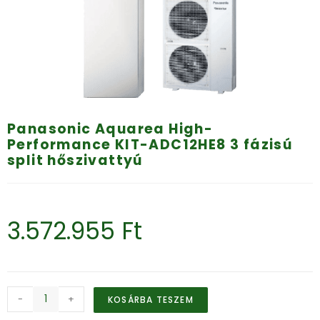
Panasonic Aquarea High-
Performance KIT-ADC12HE8 3 fázisú
split hőszivattyú
3.572.955
Ft
-
+
KOSÁRBA TESZEM