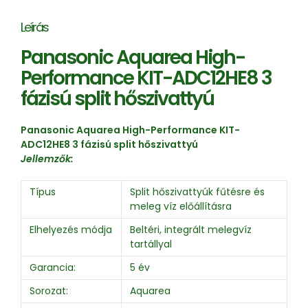
Leírás
Panasonic Aquarea High-
Performance KIT-ADC12HE8 3
fázisú split hőszivattyú
Panasonic Aquarea High-Performance KIT-
ADC12HE8 3 fázisú split hőszivattyú
Jellemzők:
Típus
Split hőszivattyúk fűtésre és
meleg víz előállításra
Elhelyezés módja
Beltéri, integrált melegvíz
tartállyal
Garancia:
5 év
Sorozat:
Aquarea