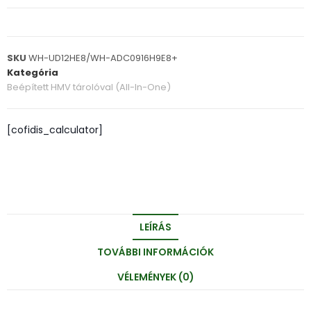
SKU
WH-UD12HE8/WH-ADC0916H9E8+
Kategória
Beépített HMV tárolóval (All-In-One)
[cofidis_calculator]
LEÍRÁS
TOVÁBBI INFORMÁCIÓK
VÉLEMÉNYEK (0)