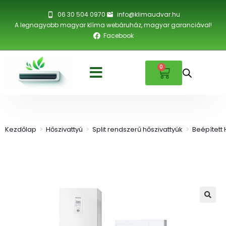
06 30 504 0970
info@klimaudvar.hu
A legnagyobb magyar klíma webáruház, magyar garanciával!
Facebook
0
Kezdőlap
>
Hőszivattyú
>
Split rendszerű hőszivattyúk
>
Beépített 
🔍