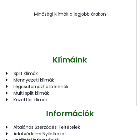
Minőségi klímák a legjobb árakon
Klímáink
Split klímák
Mennyezeti klímák
Légcsatornázható klímák
Multi split klímák
Kazettás klímák
Információk
Általános Szerződési Feltételek
Adatvédelmi Nyilatkozat