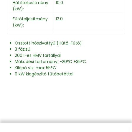
Hűtőteljesítmény
10.0
(kW):
Fűtőteljesítmény
12.0
(kW):
Osztott hőszivattyú (Hűtő-Fűtő)
3 fázisú
200 l-es HMV tartállyal
Működési tartomány: -20°C +35°C
Kilépő víz: max 55°C
9 kW kiegészítő fűtőbetéttel