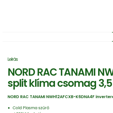
Leírás
NORD RAC TANAMI NWH1
split klíma csomag 3,
NORD RAC TANAMI NWH12AFCXB-K6DNA4F inverteres 
Cold Plasma szűrő