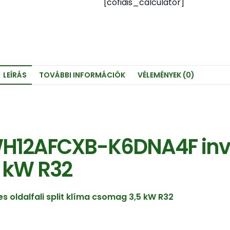
[cofidis_calculator]
LEÍRÁS
TOVÁBBI INFORMÁCIÓK
VÉLEMÉNYEK (0)
2AFCXB-K6DNA4F invert
5 kW R32
oldalfali split klíma csomag 3,5 kW R32