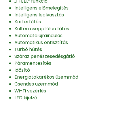
„I FEEL” funkció
Intelligens előmelegítés
Intelligens leolvasztás
Karterfűtés
Kültéri csepptálca fűtés
Automata újraindulás
Automatikus öntisztítás
Turbó hűtés
Száraz penészesedésgátló
Páramentesítés
Időzítő
Energiatakarékos üzemmód
Csendes üzemmód
Wi-Fi vezérlés
LED kijelző