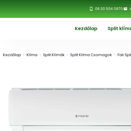
06 30 504 0970
Kezdőlap
Split klím
Kezdőlap
>
Klíma
>
Split Klímák
>
Split Klíma Csomagok
>
Fali Sp