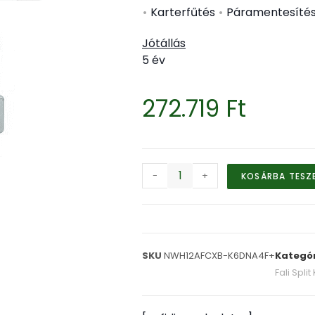
•
Karterfűtés
•
Páramentesíté
Jótállás
5 év
272.719
Ft
-
+
KOSÁRBA TESZ
SKU
NWH12AFCXB-K6DNA4F+
Kategó
Fali Spli