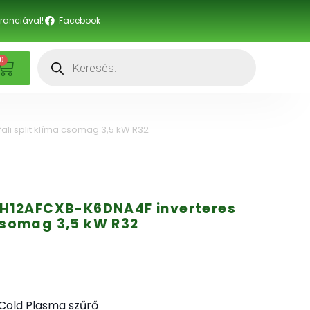
anciával!
Facebook
0
i split klíma csomag 3,5 kW R32
H12AFCXB-K6DNA4F inverteres
 csomag 3,5 kW R32
Cold Plasma szűrő