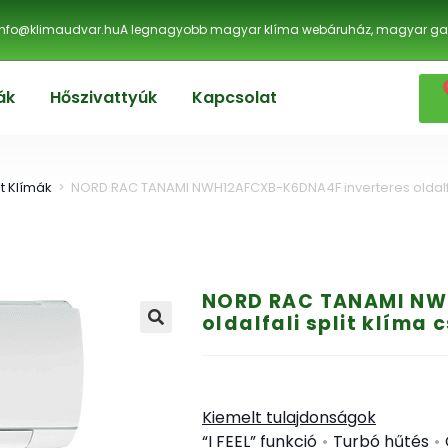
info@klimaudvar.hu
A legnagyobb magyar klíma webáruház, magyar gar
ák
Hőszivattyúk
Kapcsolat
lit Klímák
>
NORD RAC TANAMI NWH12AFCXB-K6DNA4F inverteres oldalfal
NORD RAC TANAMI NW
oldalfali split klíma
🔍
Kiemelt tulajdonságok
“I FEEL” funkció
•
Turbó hűtés
•