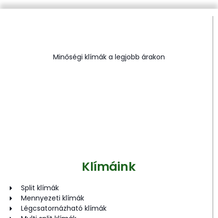
Minőségi klímák a legjobb árakon
Klímáink
Split klímák
Mennyezeti klímák
Légcsatornázható klímák