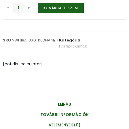
-
+
KOSÁRBA TESZEM
SKU
NWH18AFDXD-K6DNA4I/I+
Kategória
Fali Split Klímák
[cofidis_calculator]
LEÍRÁS
TOVÁBBI INFORMÁCIÓK
VÉLEMÉNYEK (0)