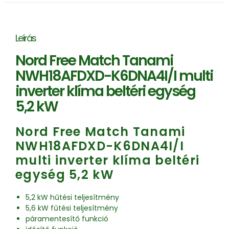
Leírás
Nord Free Match Tanami
NWH18AFDXD-K6DNA4I/I multi
inverter klíma beltéri egység
5,2 kW
Nord Free Match Tanami
NWH18AFDXD-K6DNA4I/I
multi inverter klíma beltéri
egység 5,2 kW
5,2 kW hűtési teljesítmény
5,6 kW fűtési teljesítmény
páramentesítő funkció