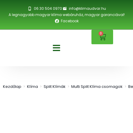
06 30 504 0970
info@klimaudvar.hu
A legnagyobb magyar klíma webáruház, magyar garanciával!
Facebook
0
Kezdőlap
>
Klíma
>
Split Klímák
>
Multi Split Klíma csomagok
>
Be