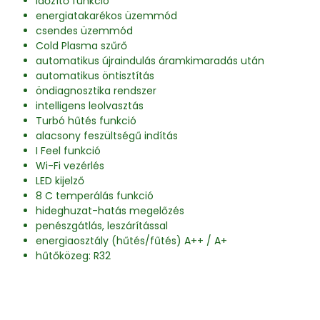
időzítő funkció
energiatakarékos üzemmód
csendes üzemmód
Cold Plasma szűrő
automatikus újraindulás áramkimaradás után
automatikus öntisztítás
öndiagnosztika rendszer
intelligens leolvasztás
Turbó hűtés funkció
alacsony feszültségű indítás
I Feel funkció
Wi-Fi vezérlés
LED kijelző
8 C temperálás funkció
hideghuzat-hatás megelőzés
penészgátlás, leszárítással
energiaosztály (hűtés/fűtés) A++ / A+
hűtőközeg: R32