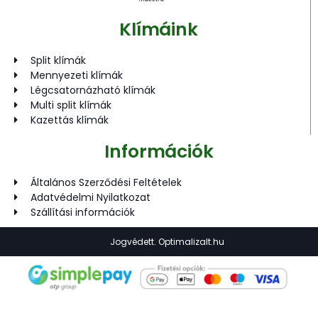
Klímáink
Split klímák
Mennyezeti klímák
Légcsatornázható klímák
Multi split klímák
Kazettás klímák
Információk
Általános Szerződési Feltételek
Adatvédelmi Nyilatkozat
Szállítási információk
Jogvédett. Optimalizalt.hu