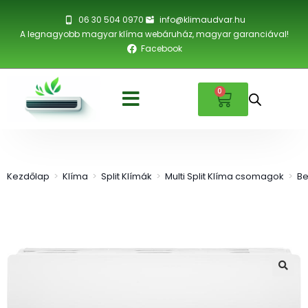
06 30 504 0970
info@klimaudvar.hu
A legnagyobb magyar klíma webáruház, magyar garanciával!
Facebook
0
Kezdőlap
>
Klíma
>
Split Klímák
>
Multi Split Klíma csomagok
>
Be