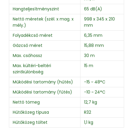
Hangteljesítményszint
65 dB(A)
Nettó méretek (szél. x mag. x
998 x 345 x 210
mély.)
mm
Folyadékcső méret
6,35 mm
Gázcső méret
15,88 mm
Max. csőhossz
30 m
Max. kültéri-beltéri
15 m
szintkülönbség
Működési tartomány (hűtés)
-15 ~ 48°C
Működési tartomány (fűtés)
-10 ~ 24°C
Nettó tömeg
12,7 kg
Hűtőközeg típusa
R32
Hűtőközeg töltet
1,1 kg