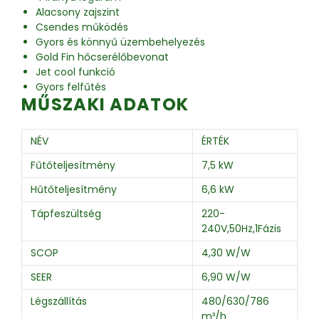
Alacsony zajszint
Csendes működés
Gyors és könnyű üzembehelyezés
Gold Fin hőcserélőbevonat
Jet cool funkció
Gyors felfűtés
MŰSZAKI ADATOK
NÉV
ÉRTÉK
Fűtőteljesítmény
7,5 kW
Hűtőteljesítmény
6,6 kW
Tápfeszültség
220-
240V,50Hz,1Fázis
SCOP
4,30 W/W
SEER
6,90 W/W
Légszállítás
480/630/786
m³/h