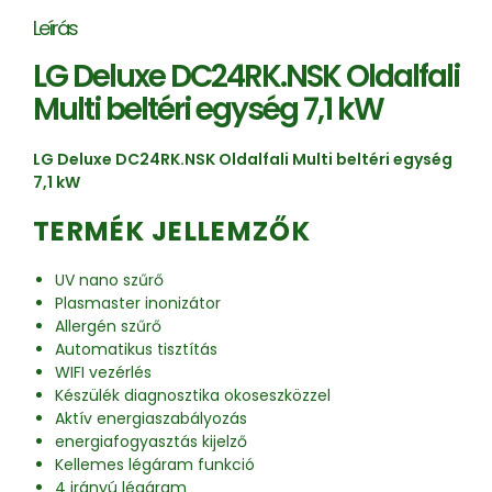
Leírás
LG Deluxe DC24RK.NSK Oldalfali
Multi beltéri egység 7,1 kW
LG Deluxe DC24RK.NSK Oldalfali Multi beltéri egység
7,1 kW
TERMÉK JELLEMZŐK
UV nano szűrő
Plasmaster inonizátor
Allergén szűrő
Automatikus tisztítás
WIFI vezérlés
Készülék diagnosztika okoseszközzel
Aktív energiaszabályozás
energiafogyasztás kijelző
Kellemes légáram funkció
4 irányú légáram