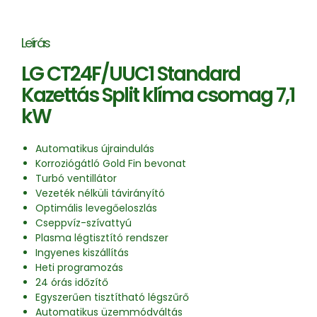
Leírás
LG CT24F/UUC1 Standard
Kazettás Split klíma csomag 7,1
kW
Automatikus újraindulás
Korroziógátló Gold Fin bevonat
Turbó ventillátor
Vezeték nélküli távirányító
Optimális levegőeloszlás
Cseppvíz-szívattyú
Plasma légtisztító rendszer
Ingyenes kiszállítás
Heti programozás
24 órás időzítő
Egyszerűen tisztítható légszűrő
Automatikus üzemmódváltás