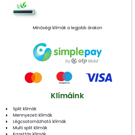
Minőségi klímák a legjobb árakon
Klímáink
Split klímák
Mennyezeti klímák
Légcsatornázható klímák
Multi split klímák
Kazettás klímák