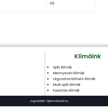
49
Klímáink
Split klímák
Mennyezeti klímák
Légcsatornázható klímák
Multi split klímák
Kazettás klímák
Jogvédett. Optimalizalt.hu