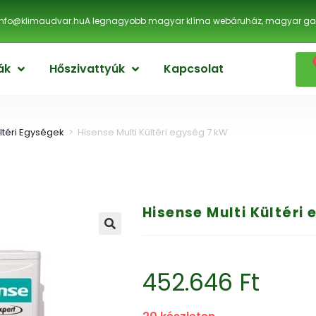
info@klimaudvar.hu
A legnagyobb magyar klíma webáruház, magyar gar
ák
Hőszivattyúk
Kapcsolat
ltéri Egységek
>
Hisense Multi Kültéri egység 7 kW
Hisense Multi Kültéri
🔍
452.646
Ft