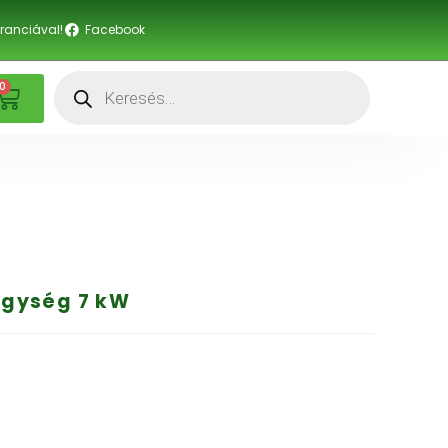
anciával!
Facebook
0
 egység 7 kW