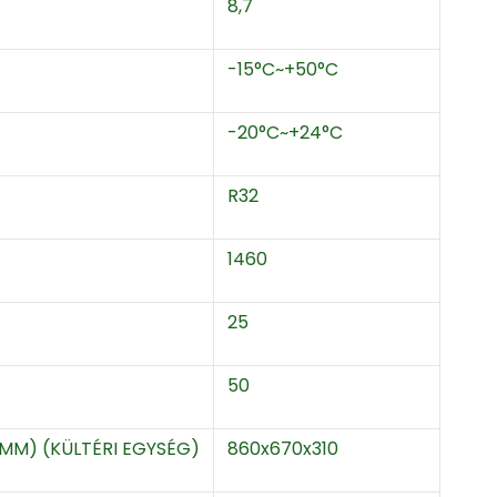
8,7
-15°C~+50°C
-20°C~+24°C
R32
1460
25
50
MM) (KÜLTÉRI EGYSÉG)
860x670x310