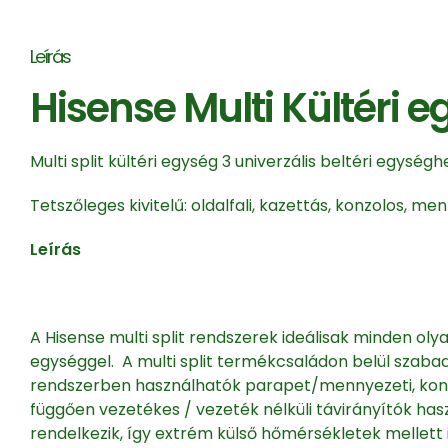
Leírás
Hisense Multi Kültéri 
Multi split kültéri egység 3 univerzális beltéri egység
Tetszőleges kivitelű: oldalfali, kazettás, konzolos,
Leírás
A Hisense multi split rendszerek ideálisak minden ol
egységgel. A multi split termékcsaládon belül szaba
rendszerben használhatók parapet/mennyezeti, konzol
függően vezetékes / vezeték nélküli távirányítók hasz
rendelkezik, így extrém külső hőmérsékletek mellett 