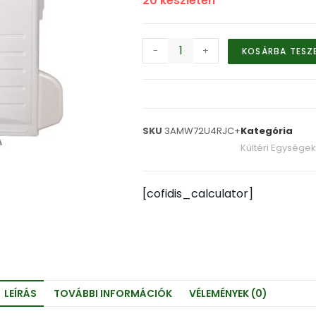
20 készleten
-
+
KOSÁRBA TESZ
SKU
3AMW72U4RJC+
Kategória
Kültéri Egységek
[cofidis_calculator]
LEÍRÁS
TOVÁBBI INFORMÁCIÓK
VÉLEMÉNYEK (0)