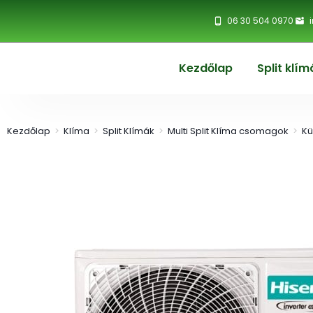
06 30 504 0970
Kezdőlap
Split klím
Kezdőlap
>
Klíma
>
Split Klímák
>
Multi Split Klíma csomagok
>
Kü