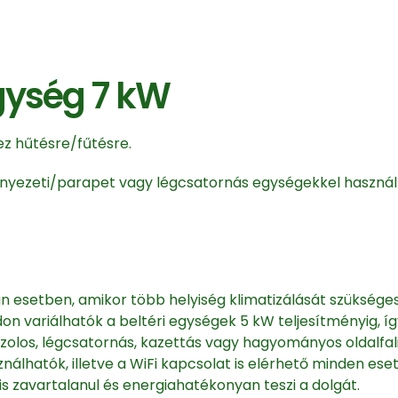
egység 7 kW
hez hűtésre/fűtésre.
 mennyezeti/parapet vagy légcsatornás egységekkel használ
yan esetben, amikor több helyiség klimatizálását szükség
don variálhatók a beltéri egységek 5 kW teljesítményig, 
os, légcsatornás, kazettás vagy hagyományos oldalfali 
nálhatók, illetve a WiFi kapcsolat is elérhető minden eset
is zavartalanul és energiahatékonyan teszi a dolgát.