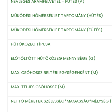
NÉVLEGES ÁRAMFELVÉTEL – FŰTÉS (A)
MŰKÖDÉSI HŐMÉRSÉKLET TARTOMÁNY (HŰTÉS)
MŰKÖDÉSI HŐMÉRSÉKLET TARTOMÁNY (FŰTÉS)
HŰTŐKÖZEG TÍPUSA
ELŐTÖLTÖTT HŰTŐKÖZEG MENNYISÉGE (G)
MAX. CSŐHOSSZ BELTÉRI EGYSÉGENKÉNT (M)
MAX. TELJES CSŐHOSSZ (M)
NETTÓ MÉRETEK SZÉLESSÉG*MAGASSÁG*MÉLYSÉG (