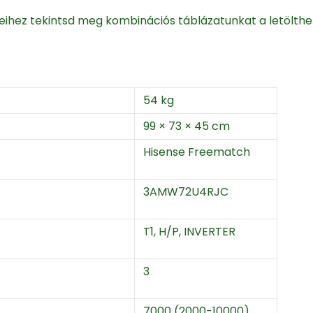
reihez tekintsd meg kombinációs táblázatunkat a letölt
54 kg
99 × 73 × 45 cm
Hisense Freematch
3AMW72U4RJC
T1, H/P, INVERTER
3
7000 (2000-10000)