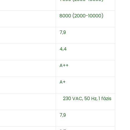
8000 (2000-10000)
7,9
4,4
A++
A+
230 VAC, 50 Hz, 1 fázis
7,9