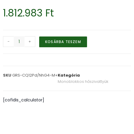
1.812.983
Ft
-
+
KOSÁRBA TESZEM
SKU
GRS-CQ12Pd/NhG4-M+
Kategória
Monoblokkos hőszivattyúk
[cofidis_calculator]