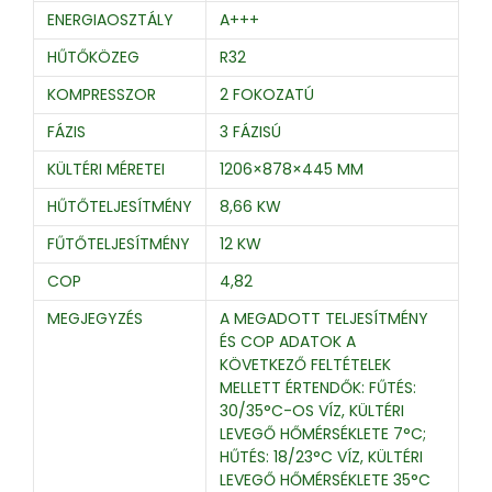
ENERGIAOSZTÁLY
A+++
HŰTŐKÖZEG
R32
KOMPRESSZOR
2 FOKOZATÚ
FÁZIS
3 FÁZISÚ
KÜLTÉRI MÉRETEI
1206×878×445 MM
HŰTŐTELJESÍTMÉNY
8,66 KW
FŰTŐTELJESÍTMÉNY
12 KW
COP
4,82
MEGJEGYZÉS
A MEGADOTT TELJESÍTMÉNY
ÉS COP ADATOK A
KÖVETKEZŐ FELTÉTELEK
MELLETT ÉRTENDŐK: FŰTÉS:
30/35°C-OS VÍZ, KÜLTÉRI
LEVEGŐ HŐMÉRSÉKLETE 7°C;
HŰTÉS: 18/23°C VÍZ, KÜLTÉRI
LEVEGŐ HŐMÉRSÉKLETE 35°C