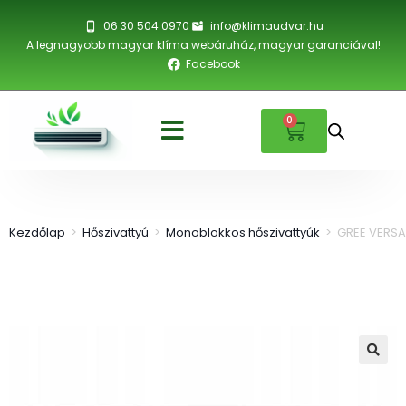
06 30 504 0970
info@klimaudvar.hu
A legnagyobb magyar klíma webáruház, magyar garanciával!
Facebook
0
Kezdőlap
>
Hőszivattyú
>
Monoblokkos hőszivattyúk
>
GREE VERSA