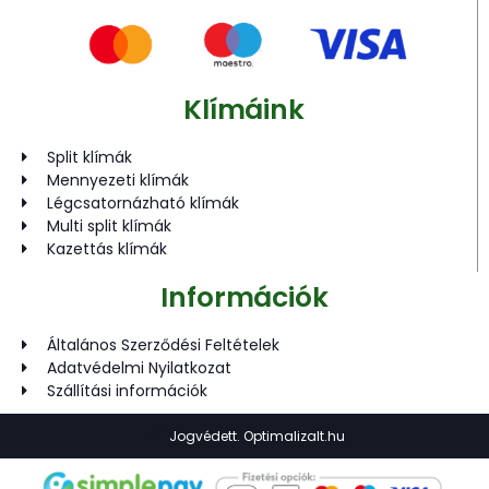
Klímáink
Split klímák
Mennyezeti klímák
Légcsatornázható klímák
Multi split klímák
Kazettás klímák
Információk
Általános Szerződési Feltételek
Adatvédelmi Nyilatkozat
Szállítási információk
Jogvédett. Optimalizalt.hu