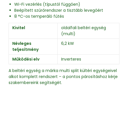
Wi-Fi vezérlés (típustól függően)
Beépített szűrőrendszer a tisztább levegőért
8 °C-os temperáló fűtés
Kivitel
oldalfali beltéri egység
(multi)
Névleges
6,2 kW
teljesítmény
Működési elv
Inverteres
A beltéri egység a márka multi split kültéri egységeivel
alkot komplett rendszert – a pontos párosításhoz kérje
szakembereink segítségét.