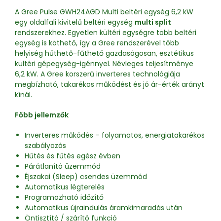
A Gree Pulse GWH24AGD Multi beltéri egység 6,2 kW
egy oldalfali kivitelű beltéri egység
multi split
rendszerekhez. Egyetlen kültéri egységre több beltéri
egység is köthető, így a Gree rendszerével több
helyiség hűthető-fűthető gazdaságosan, esztétikus
kültéri gépegység-igénnyel. Névleges teljesítménye
6,2 kW. A Gree korszerű inverteres technológiája
megbízható, takarékos működést és jó ár-érték arányt
kínál.
Főbb jellemzők
Inverteres működés – folyamatos, energiatakarékos
szabályozás
Hűtés és fűtés egész évben
Párátlanító üzemmód
Éjszakai (Sleep) csendes üzemmód
Automatikus légterelés
Programozható időzítő
Automatikus újraindulás áramkimaradás után
Öntisztító / szárító funkció