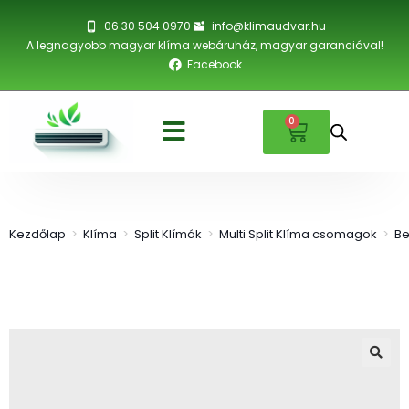
06 30 504 0970
info@klimaudvar.hu
A legnagyobb magyar klíma webáruház, magyar garanciával!
Facebook
0
Kezdőlap
>
Klíma
>
Split Klímák
>
Multi Split Klíma csomagok
>
Be