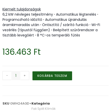
Kiemelt tulajdonságok
6,2 kW névleges teljesítmény
•
Automatikus légterelés
•
Programozható időzítő
•
Automatikus újraindulás
áramkimaradás után
•
Öntisztító / szárító funkció
•
Wi-Fi
vezérlés (típustól függően)
•
Beépített szűrőrendszer a
tisztább levegőért
•
8 °C-os temperáló fűtés
136.463
Ft
-
+
KOSÁRBA TESZEM
SKU
GWH24AGD+
Kategória
Fali Split Klímák