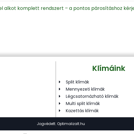
ivel alkot komplett rendszert – a pontos párosításhoz kér
Klímáink
Split klímák
Mennyezeti klímák
Légcsatornázható klímák
Multi split klímák
Kazettás klímák
Jogvédett. Optimalizalt.hu