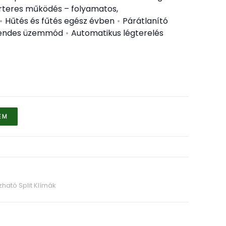
rteres működés – folyamatos,
•
Hűtés és fűtés egész évben
•
Párátlanító
csendes üzemmód
•
Automatikus légterelés
EM
ható Split Klímák