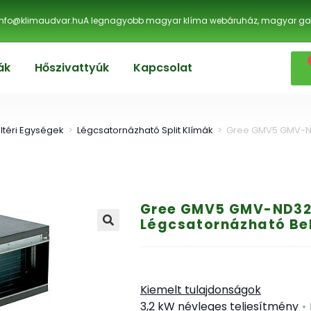
info@klimaudvar.hu
A legnagyobb magyar klíma webáruház, magyar gar
ák
Hőszivattyúk
Kapcsolat
ltéri Egységek
>
Légcsatornázható Split Klímák
>
Gree GMV5 GMV-ND3
Gree GMV5 GMV-ND32P
Légcsatornázható Bel
🔍
Kiemelt tulajdonságok
3,2 kW névleges teljesítmény
•