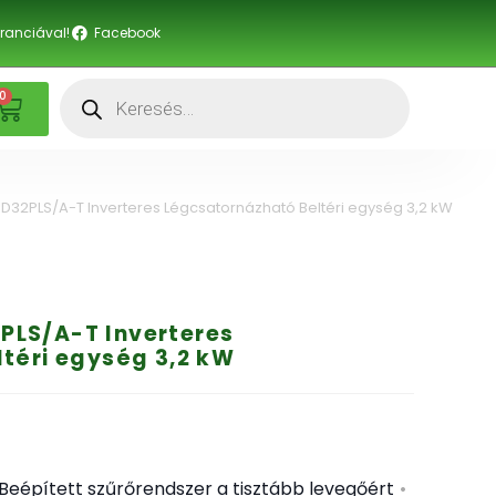
anciával!
Facebook
0
2PLS/A-T Inverteres Légcsatornázható Beltéri egység 3,2 kW
LS/A-T Inverteres
téri egység 3,2 kW
Beépített szűrőrendszer a tisztább levegőért
•