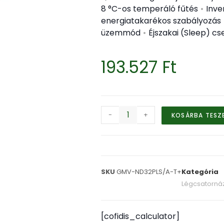
8 °C-os temperáló fűtés
•
Inve
energiatakarékos szabályozás
üzemmód
•
Éjszakai (Sleep) 
193.527
Ft
-
+
KOSÁRBA TESZ
SKU
GMV-ND32PLS/A-T+
Kategória
Légcsatornáz
[cofidis_calculator]