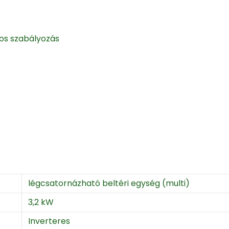
os szabályozás
légcsatornázható beltéri egység (multi)
3,2 kW
Inverteres