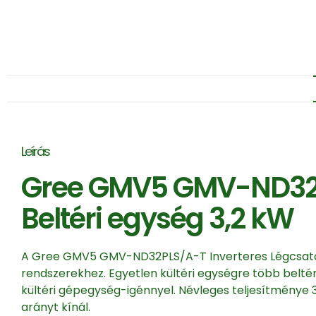
Leírás
Gree GMV5 GMV-ND32PL
Beltéri egység 3,2 kW
A Gree GMV5 GMV-ND32PLS/A-T Inverteres Légcsatorn
rendszerekhez. Egyetlen kültéri egységre több belté
kültéri gépegység-igénnyel. Névleges teljesítménye 
arányt kínál.