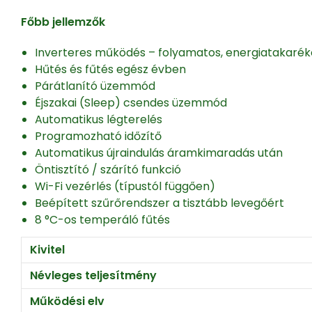
Főbb jellemzők
Inverteres működés – folyamatos, energiatakarék
Hűtés és fűtés egész évben
Párátlanító üzemmód
Éjszakai (Sleep) csendes üzemmód
Automatikus légterelés
Programozható időzítő
Automatikus újraindulás áramkimaradás után
Öntisztító / szárító funkció
Wi-Fi vezérlés (típustól függően)
Beépített szűrőrendszer a tisztább levegőért
8 °C-os temperáló fűtés
Kivitel
Névleges teljesítmény
Működési elv