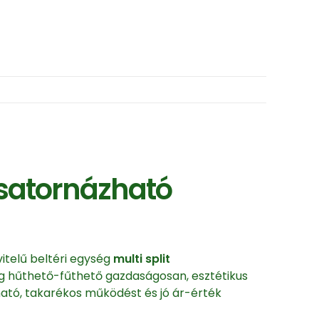
satornázható
telű beltéri egység
multi split
ség hűthető-fűthető gazdaságosan, esztétikus
ható, takarékos működést és jó ár-érték