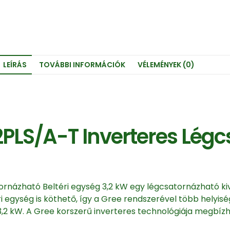
LEÍRÁS
TOVÁBBI INFORMÁCIÓK
VÉLEMÉNYEK (0)
S/A-T Inverteres Légc
ázható Beltéri egység 3,2 kW egy légcsatornázható kivi
ri egység is köthető, így a Gree rendszerével több helyi
3,2 kW. A Gree korszerű inverteres technológiája megbíz