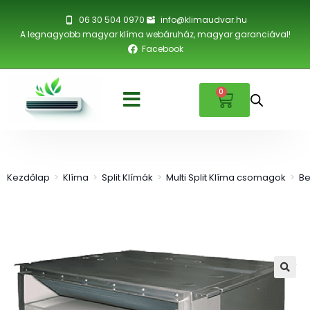
06 30 504 0970
info@klimaudvar.hu
A legnagyobb magyar klíma webáruház, magyar garanciával!
Facebook
0
Kezdőlap
>
Klíma
>
Split Klímák
>
Multi Split Klíma csomagok
>
Be