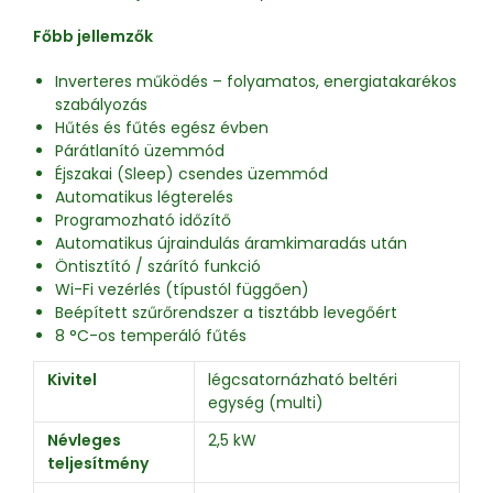
Főbb jellemzők
Inverteres működés – folyamatos, energiatakarékos
szabályozás
Hűtés és fűtés egész évben
Párátlanító üzemmód
Éjszakai (Sleep) csendes üzemmód
Automatikus légterelés
Programozható időzítő
Automatikus újraindulás áramkimaradás után
Öntisztító / szárító funkció
Wi-Fi vezérlés (típustól függően)
Beépített szűrőrendszer a tisztább levegőért
8 °C-os temperáló fűtés
Kivitel
légcsatornázható beltéri
egység (multi)
Névleges
2,5 kW
teljesítmény