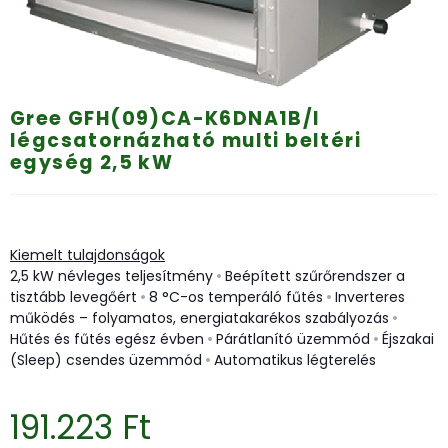
Gree GFH(09)CA-K6DNA1B/I
légcsatornázható multi beltéri
egység 2,5 kW
Kiemelt tulajdonságok
2,5 kW névleges teljesítmény
•
Beépített szűrőrendszer a
tisztább levegőért
•
8 °C-os temperáló fűtés
•
Inverteres
működés – folyamatos, energiatakarékos szabályozás
•
Hűtés és fűtés egész évben
•
Párátlanító üzemmód
•
Éjszakai
(Sleep) csendes üzemmód
•
Automatikus légterelés
191.223
Ft