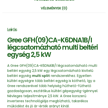
VÉLEMÉNYEK (0)
Leírás
Gree GFH(09)CA-K6DNA1B/I
légcsatornázható multi beltéri
egység 2,5 kW
A Gree GFH(09)CA-K6DNA1B/I légcsatornázható multi
beltéri egység 2,5 kW egy légcsatornázható kivitelű
beltéri egység
multi split
rendszerekhez. Egyetlen
kültéri egységre több beltéri egység is köthető, így a
Gree rendszerével több helyiség hűthető-fűthető
gazdaságosan, esztétikus kültéri gépegység-igénnyel.
Névleges teljesítménye 2,5 kW. A Gree korszerű
inverteres technológiája megbízható, takarékos
működést és jó ár-érték arányt kínál.