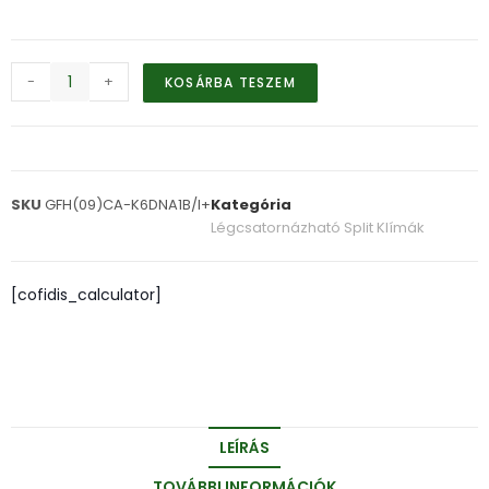
-
+
KOSÁRBA TESZEM
SKU
GFH(09)CA-K6DNA1B/I+
Kategória
Légcsatornázható Split Klímák
[cofidis_calculator]
LEÍRÁS
TOVÁBBI INFORMÁCIÓK