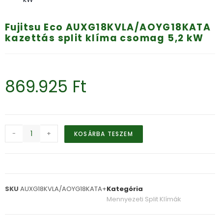
Fujitsu Eco AUXG18KVLA/AOYG18KATA
kazettás split klíma csomag 5,2 kW
869.925
Ft
-
+
KOSÁRBA TESZEM
SKU
AUXG18KVLA/AOYG18KATA+
Kategória
Mennyezeti Split Klímák