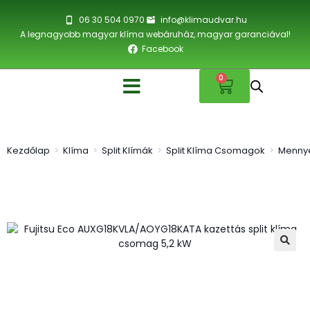
06 30 504 0970
info@klimaudvar.hu
A legnagyobb magyar klíma webáruház, magyar garanciával!
Facebook
0
Kezdőlap
>
Klíma
>
Split Klímák
>
Split Klíma Csomagok
>
Mennye
🔍