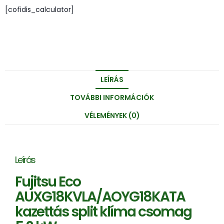
[cofidis_calculator]
LEÍRÁS
TOVÁBBI INFORMÁCIÓK
VÉLEMÉNYEK (0)
Leírás
Fujitsu Eco
AUXG18KVLA/AOYG18KATA
kazettás split klíma csomag