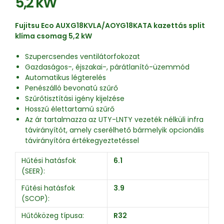
5,2 kW
Fujitsu Eco AUXG18KVLA/AOYG18KATA kazettás split
klíma csomag 5,2 kW
Szupercsendes ventilátorfokozat
Gazdaságos-, éjszakai-, párátlanító-üzemmód
Automatikus légterelés
Penészálló bevonatú szűrő
Szűrőtisztítási igény kijelzése
Hosszú élettartamú szűrő
Az ár tartalmazza az UTY-LNTY vezeték nélküli infra
távirányítót, amely cserélhető bármelyik opcionális
távirányítóra értékegyeztetéssel
Hűtési hatásfok
6.1
(SEER):
Fűtési hatásfok
3.9
(SCOP):
Hűtőközeg típusa:
R32