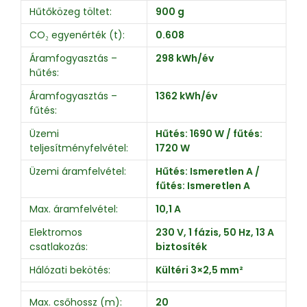
Hűtőközeg töltet:
900 g
CO₂ egyenérték (t):
0.608
Áramfogyasztás –
298 kWh/év
hűtés:
Áramfogyasztás –
1362 kWh/év
fűtés:
Üzemi
Hűtés: 1690 W / fűtés:
teljesítményfelvétel:
1720 W
Üzemi áramfelvétel:
Hűtés: Ismeretlen A /
fűtés: Ismeretlen A
Max. áramfelvétel:
10,1 A
Elektromos
230 V, 1 fázis, 50 Hz, 13 A
csatlakozás:
biztosíték
Hálózati bekötés:
Kültéri 3×2,5 mm²
Max. csőhossz (m):
20