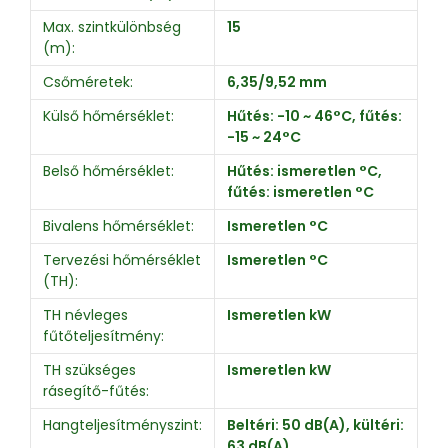
Max. szintkülönbség
15
(m):
Csőméretek:
6,35/9,52 mm
Külső hőmérséklet:
Hűtés: -10 ~ 46°C, fűtés:
-15 ~ 24°C
Belső hőmérséklet:
Hűtés: ismeretlen °C,
fűtés: ismeretlen °C
Bivalens hőmérséklet:
Ismeretlen °C
Tervezési hőmérséklet
Ismeretlen °C
(TH):
TH névleges
Ismeretlen kW
fűtőteljesítmény:
TH szükséges
Ismeretlen kW
rásegítő-fűtés:
Hangteljesítményszint:
Beltéri: 50 dB(A), kültéri:
63 dB(A)