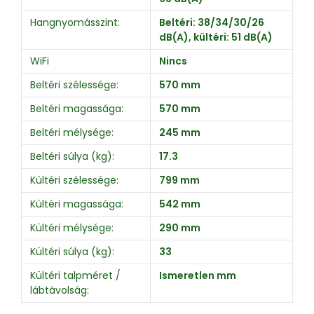
Hangnyomásszint:
Beltéri: 38/34/30/26
dB(A), kültéri: 51 dB(A)
WiFi
Nincs
Beltéri szélessége:
570 mm
Beltéri magassága:
570 mm
Beltéri mélysége:
245 mm
Beltéri súlya (kg):
17.3
Kültéri szélessége:
799 mm
Kültéri magassága:
542 mm
Kültéri mélysége:
290 mm
Kültéri súlya (kg):
33
Kültéri talpméret /
Ismeretlen mm
lábtávolság: