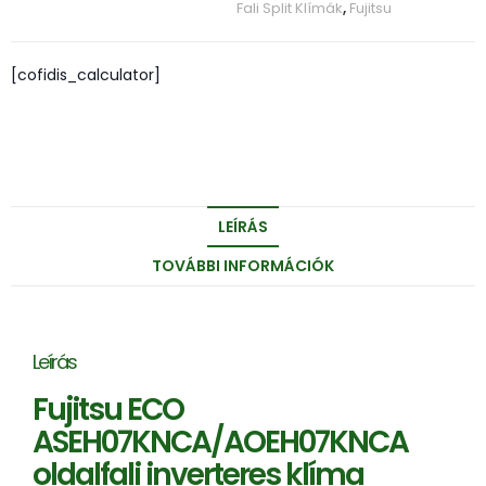
Fali Split Klímák
,
Fujitsu
[cofidis_calculator]
LEÍRÁS
TOVÁBBI INFORMÁCIÓK
Leírás
Fujitsu ECO
ASEH07KNCA/AOEH07KNCA
oldalfali inverteres klíma