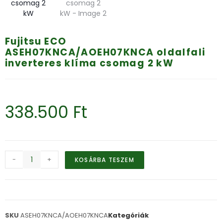
Fujitsu ECO
ASEH07KNCA/AOEH07KNCA oldalfali
inverteres klíma csomag 2 kW
338.500
Ft
-
+
KOSÁRBA TESZEM
SKU
ASEH07KNCA/AOEH07KNCA
Kategóriák