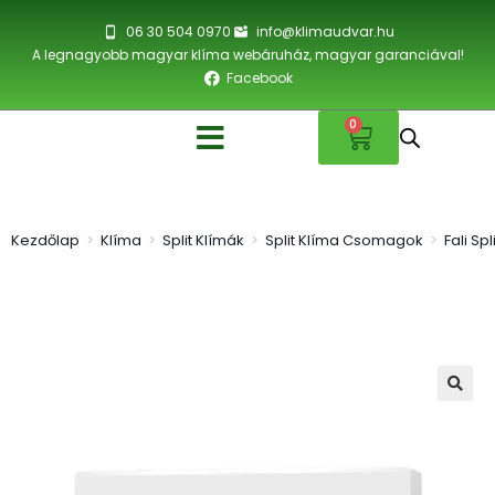
06 30 504 0970
info@klimaudvar.hu
A legnagyobb magyar klíma webáruház, magyar garanciával!
Facebook
0
Kezdőlap
>
Klíma
>
Split Klímák
>
Split Klíma Csomagok
>
Fali Sp
🔍