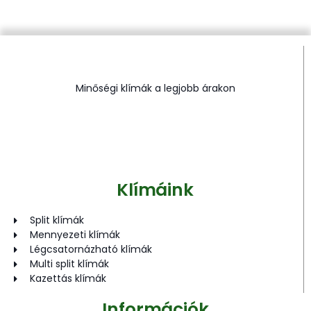
Minőségi klímák a legjobb árakon
Klímáink
Split klímák
Mennyezeti klímák
Légcsatornázható klímák
Multi split klímák
Kazettás klímák
Információk