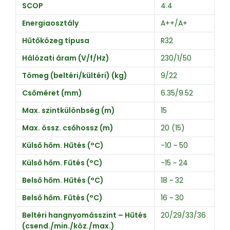
SCOP
4.4
Energiaosztály
A++/A+
Hűtőközeg típusa
R32
Hálózati áram (V/f/Hz)
230/1/50
Tömeg (beltéri/kültéri) (kg)
9/22
Csőméret (mm)
6.35/9.52
Max. szintkülönbség (m)
15
Max. össz. csőhossz (m)
20 (15)
Külső hőm. Hűtés (°C)
-10 ~ 50
Külső hőm. Fűtés (°C)
-15 ~ 24
Belső hőm. Hűtés (°C)
18 ~ 32
Belső hőm. Fűtés (°C)
16 ~ 30
Beltéri hangnyomásszint – Hűtés
20/29/33/36
(csend./min./köz./max.)