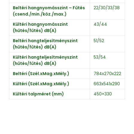
Beltéri hangnyomásszint – Fűtés
22/30/33/38
(csend./min./köz./max.)
Kültéri hangnyomásszint
43/44
(hűtés/fűtés) dB(A)
Beltéri hangteljesítményszint
51/52
(hűtés/fűtés) dB(A)
Kültéri hangteljesítményszint
53/54
(hűtés/fűtés) dB(A)
Beltéri (Szél.xMag.xMély.)
784x270x222
Kültéri (Szél.xMag.xMély.)
663x541x290
Kültéri talpméret (mm)
450×330