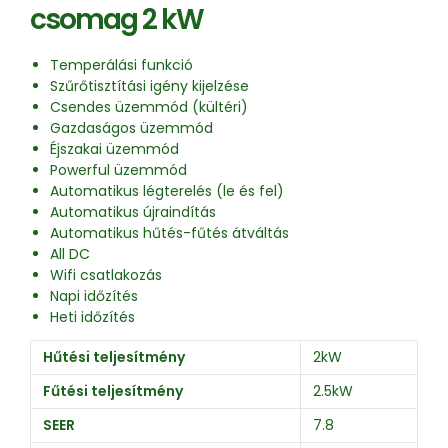
csomag 2 kW
Temperálási funkció
Szűrőtisztítási igény kijelzése
Csendes üzemmód (kültéri)
Gazdaságos üzemmód
Éjszakai üzemmód
Powerful üzemmód
Automatikus légterelés (le és fel)
Automatikus újraindítás
Automatikus hűtés-fűtés átváltás
All DC
Wifi csatlakozás
Napi időzítés
Heti időzítés
Hűtési teljesítmény
2kW
Fűtési teljesítmény
2.5kW
SEER
7.8