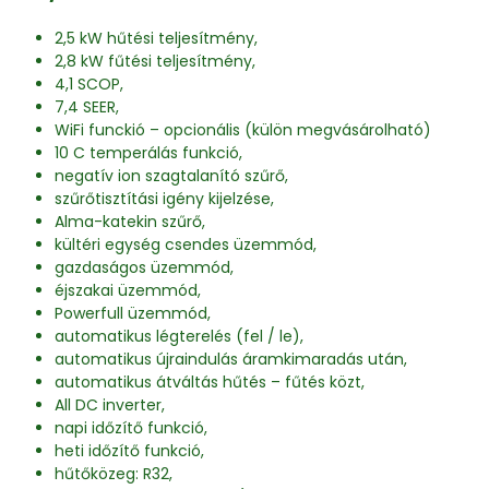
2,5 kW hűtési teljesítmény,
2,8 kW fűtési teljesítmény,
4,1 SCOP,
7,4 SEER,
WiFi funckió – opcionális (külön megvásárolható)
10 C temperálás funkció,
negatív ion szagtalanító szűrő,
szűrőtisztítási igény kijelzése,
Alma-katekin szűrő,
kültéri egység csendes üzemmód,
gazdaságos üzemmód,
éjszakai üzemmód,
Powerfull üzemmód,
automatikus légterelés (fel / le),
automatikus újraindulás áramkimaradás után,
automatikus átváltás hűtés – fűtés közt,
All DC inverter,
napi időzítő funkció,
heti időzítő funkció,
hűtőközeg: R32,