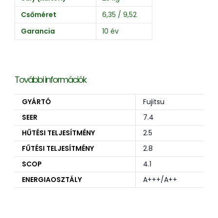
Csőméret
6,35 / 9,52
Garancia
10 év
További információk
GYÁRTÓ
Fujitsu
SEER
7.4
HŰTÉSI TELJESÍTMÉNY
2.5
FŰTÉSI TELJESÍTMÉNY
2.8
SCOP
4.1
ENERGIAOSZTÁLY
A+++/A++