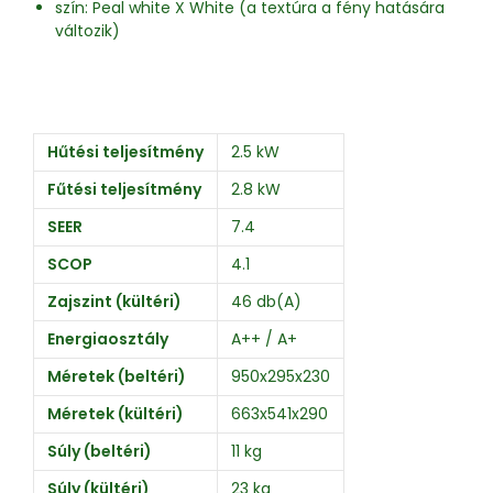
szín: Peal white X White (a textúra a fény hatására
változik)
Hűtési teljesítmény
2.5 kW
Fűtési teljesítmény
2.8 kW
SEER
7.4
SCOP
4.1
Zajszint (kültéri)
46 db(A)
Energiaosztály
A++ / A+
Méretek (beltéri)
950x295x230
Méretek (kültéri)
663x541x290
Súly (beltéri)
11 kg
Súly (kültéri)
23 kg