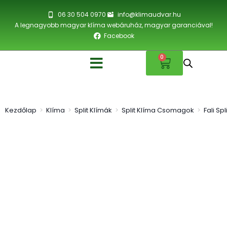
06 30 504 0970
info@klimaudvar.hu
A legnagyobb magyar klíma webáruház, magyar garanciával!
Facebook
0
Kezdőlap
>
Klíma
>
Split Klímák
>
Split Klíma Csomagok
>
Fali Sp