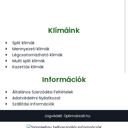
Klímáink
Split klímák
Mennyezeti klímák
Légcsatornázható klímák
Multi split klímák
Kazettás klímák
Információk
Általános Szerződési Feltételek
Adatvédelmi Nyilatkozat
Szállítási információk
Jogvédett. Optimalizalt.hu