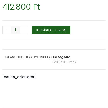
412.800
Ft
-
+
KOSÁRBA TESZEM
SKU
ASYG09KETE/AOYG09KETA+
Kategória
Fali Split Klímák
[cofidis_calculator]