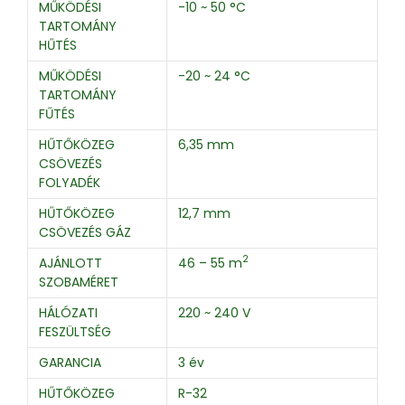
MŰKÖDÉSI
-10 ~ 50 °C
TARTOMÁNY
HŰTÉS
MŰKÖDÉSI
-20 ~ 24 °C
TARTOMÁNY
FŰTÉS
HŰTŐKÖZEG
6,35 mm
CSÖVEZÉS
FOLYADÉK
HŰTŐKÖZEG
12,7 mm
CSÖVEZÉS GÁZ
2
AJÁNLOTT
46 – 55 m
SZOBAMÉRET
HÁLÓZATI
220 ~ 240 V
FESZÜLTSÉG
GARANCIA
3 év
HŰTŐKÖZEG
R-32