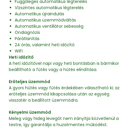
Függőleges automatikus légterelés
Vízszintes automatikus légterelés
Automatikus újraindulás
Automatikus üzemmódváltás
Automatikus ventillátor sebesség
Öndiagnózis
Párátlanítás
24 órás, valamint heti időzítő
WiFi
Heti időzítő
A heti időzítővel napi vagy heti bontásban is bármikor
beállítható a fűtés vagy a hűtés elindítása.
Erőteljes üzemmód
A gyors hűtés vagy fűtés érdekében választható ki; az
erőteljes üzemmód kikapcsolása után az egység
visszatér a beállított üzemmódra.
Kényelmi üzemmód
Meleg vagy hideg levegőt nem irányítja közvetlenül a
testre, így garantálja a huzatmentes működést.