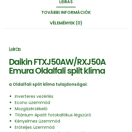
LEÍRÁS
TOVÁBBI INFORMÁCIÓK
VÉLEMÉNYEK (0)
Leírás
Daikin FTXJ50AW/RXJ50A
Emura Oldalfali split klíma
a Oldalfali split klíma tulajdonságai:
Inverteres vezérlés
Econo üzemmód
Mozgázérzékelő
Titánium Apatit fotokalitikus légszűrő
Kényelmes üzemmód
Erőteljes üzemmód