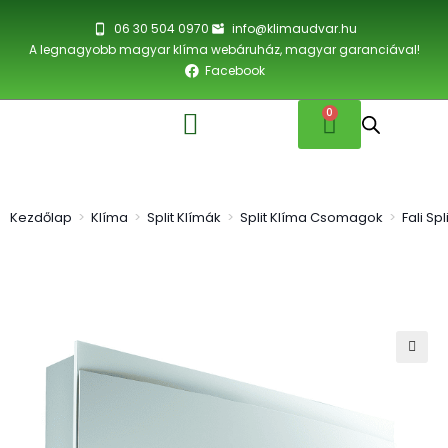
06 30 504 0970
info@klimaudvar.hu
A legnagyobb magyar klíma webáruház, magyar garanciával!
Facebook
0
Kezdőlap
>
Klíma
>
Split Klímák
>
Split Klíma Csomagok
>
Fali Sp
🔍