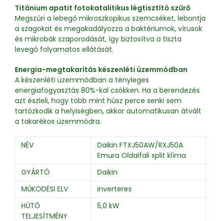
Titánium apatit fotokatalitikus légtisztító szűrő
Megszűri a lebegő mikroszkopikus szemcséket, lebontja
a szagokat és megakadályozza a baktériumok, vírusok
és mikrobák szaporodását, így biztosítva a tiszta
levegő folyamatos ellátását.
Energia-megtakarítás készenléti üzemmódban
A készenléti üzemmódban a tényleges
energiafogyasztás 80%-kal csökken. Ha a berendezés
azt észleli, hogy több mint húsz perce senki sem
tartózkodik a helyiségben, akkor automatikusan átvált
a takarékos üzemmódra.
NÉV
Daikin FTXJ50AW/RXJ50A
Emura Oldalfali split klíma
GYÁRTÓ
Daikin
MŰKÖDÉSI ELV
inverteres
HŰTŐ
5,0 kW
TELJESÍTMÉNY