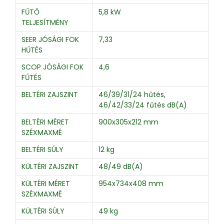
FŰTŐ
5,8 kW
TELJESÍTMÉNY
SEER JÓSÁGI FOK
7,33
HŰTÉS
SCOP JÓSÁGI FOK
4,6
FŰTÉS
BELTÉRI ZAJSZINT
46/39/31/24 hűtés,
46/42/33/24 fűtés dB(A)
BELTÉRI MÉRET
900x305x212 mm
SZÉXMAXMÉ
BELTÉRI SÚLY
12 kg
KÜLTÉRI ZAJSZINT
48/49 dB(A)
KÜLTÉRI MÉRET
954x734x408 mm
SZÉXMAXMÉ
KÜLTÉRI SÚLY
49 kg