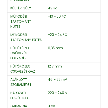
KÜLTÉRI SÚLY
49 kg
MŰKÖDÉSI
-10 ~ 50 °C
TARTOMÁNY
HŰTÉS
MŰKÖDÉSI
-20 ~ 24 °C
TARTOMÁNY FŰTÉS
HŰTŐKÖZEG
6,35 mm
CSÖVEZÉS
FOLYADÉK
HŰTŐKÖZEG
12,7 mm
CSÖVEZÉS GÁZ
2
AJÁNLOTT
46 – 55 m
SZOBAMÉRET
HÁLÓZATI
220 ~ 240 V
FESZÜLTSÉG
GARANCIA
3 év