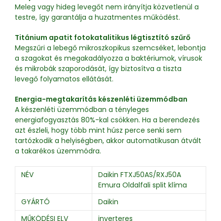
Meleg vagy hideg levegőt nem irányítja közvetlenül a
testre, így garantálja a huzatmentes működést.
Titánium apatit fotokatalitikus légtisztító szűrő
Megszűri a lebegő mikroszkopikus szemcséket, lebontja
a szagokat és megakadályozza a baktériumok, vírusok
és mikrobák szaporodását, így biztosítva a tiszta
levegő folyamatos ellátását.
Energia-megtakarítás készenléti üzemmódban
A készenléti üzemmódban a tényleges
energiafogyasztás 80%-kal csökken. Ha a berendezés
azt észleli, hogy több mint húsz perce senki sem
tartózkodik a helyiségben, akkor automatikusan átvált
a takarékos üzemmódra.
NÉV
Daikin FTXJ50AS/RXJ50A
Emura Oldalfali split klíma
GYÁRTÓ
Daikin
MŰKÖDÉSI ELV
inverteres