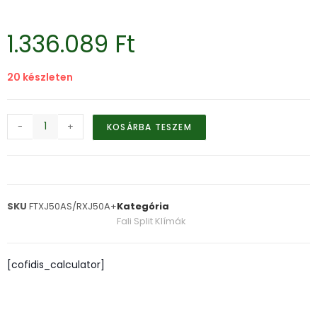
1.336.089
Ft
20 készleten
-
+
KOSÁRBA TESZEM
SKU
FTXJ50AS/RXJ50A+
Kategória
Fali Split Klímák
[cofidis_calculator]