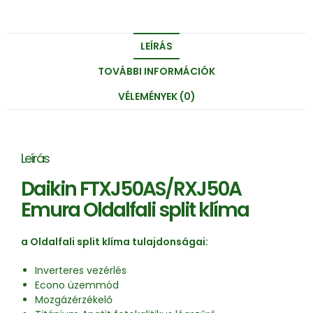
LEÍRÁS
TOVÁBBI INFORMÁCIÓK
VÉLEMÉNYEK (0)
Leírás
Daikin FTXJ50AS/RXJ50A
Emura Oldalfali split klíma
a Oldalfali split klíma tulajdonságai:
Inverteres vezérlés
Econo üzemmód
Mozgázérzékelő