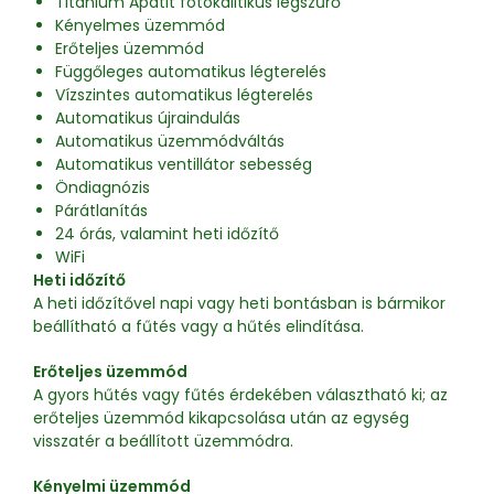
Titánium Apatit fotokalitikus légszűrő
Kényelmes üzemmód
Erőteljes üzemmód
Függőleges automatikus légterelés
Vízszintes automatikus légterelés
Automatikus újraindulás
Automatikus üzemmódváltás
Automatikus ventillátor sebesség
Öndiagnózis
Párátlanítás
24 órás, valamint heti időzítő
WiFi
Heti időzítő
A heti időzítővel napi vagy heti bontásban is bármikor
beállítható a fűtés vagy a hűtés elindítása.
Erőteljes üzemmód
A gyors hűtés vagy fűtés érdekében választható ki; az
erőteljes üzemmód kikapcsolása után az egység
visszatér a beállított üzemmódra.
Kényelmi üzemmód