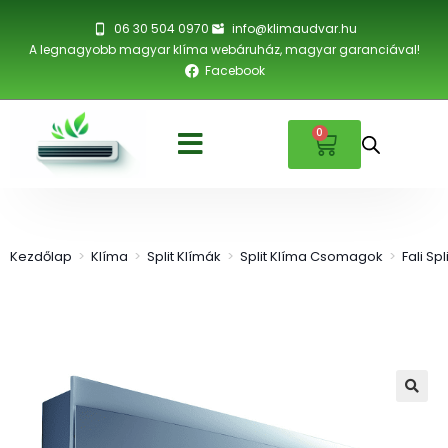
06 30 504 0970
info@klimaudvar.hu
A legnagyobb magyar klíma webáruház, magyar garanciával!
Facebook
0
Kezdőlap
>
Klíma
>
Split Klímák
>
Split Klíma Csomagok
>
Fali Sp