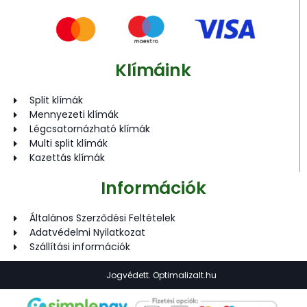
Klímáink
Split klímák
Mennyezeti klímák
Légcsatornázható klímák
Multi split klímák
Kazettás klímák
Információk
Általános Szerződési Feltételek
Adatvédelmi Nyilatkozat
Szállítási információk
Jogvédett. Optimalizalt.hu