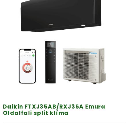
Daikin FTXJ35AB/RXJ35A Emura
Oldalfali split klíma