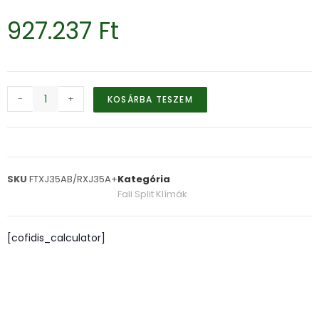
927.237
Ft
-
+
KOSÁRBA TESZEM
SKU
FTXJ35AB/RXJ35A+
Kategória
Fali Split Klímák
[cofidis_calculator]