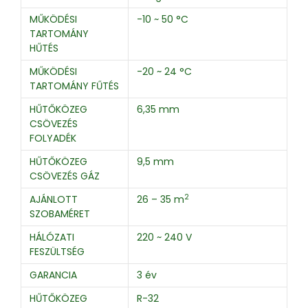
MŰKÖDÉSI
-10 ~ 50 °C
TARTOMÁNY
HŰTÉS
MŰKÖDÉSI
-20 ~ 24 °C
TARTOMÁNY FŰTÉS
HŰTŐKÖZEG
6,35 mm
CSÖVEZÉS
FOLYADÉK
HŰTŐKÖZEG
9,5 mm
CSÖVEZÉS GÁZ
2
AJÁNLOTT
26 – 35 m
SZOBAMÉRET
HÁLÓZATI
220 ~ 240 V
FESZÜLTSÉG
GARANCIA
3 év
HŰTŐKÖZEG
R-32