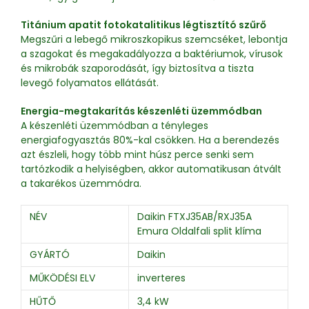
Titánium apatit fotokatalitikus légtisztító szűrő
Megszűri a lebegő mikroszkopikus szemcséket, lebontja
a szagokat és megakadályozza a baktériumok, vírusok
és mikrobák szaporodását, így biztosítva a tiszta
levegő folyamatos ellátását.
Energia-megtakarítás készenléti üzemmódban
A készenléti üzemmódban a tényleges
energiafogyasztás 80%-kal csökken. Ha a berendezés
azt észleli, hogy több mint húsz perce senki sem
tartózkodik a helyiségben, akkor automatikusan átvált
a takarékos üzemmódra.
NÉV
Daikin FTXJ35AB/RXJ35A
Emura Oldalfali split klíma
GYÁRTÓ
Daikin
MŰKÖDÉSI ELV
inverteres
HŰTŐ
3,4 kW