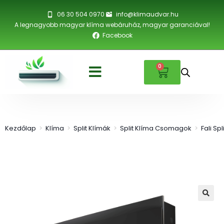
06 30 504 0970
info@klimaudvar.hu
A legnagyobb magyar klíma webáruház, magyar garanciával!
Facebook
0
Kezdőlap
>
Klíma
>
Split Klímák
>
Split Klíma Csomagok
>
Fali Sp