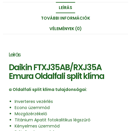
LEÍRÁS
TOVÁBBI INFORMÁCIÓK
VÉLEMÉNYEK (0)
Leírás
Daikin FTXJ35AB/RXJ35A
Emura Oldalfali split klíma
a Oldalfali split klíma tulajdonságai:
Inverteres vezérlés
Econo üzemmód
Mozgázérzékelő
Titánium Apatit fotokalitikus légszűrő
Kényelmes üzemmód