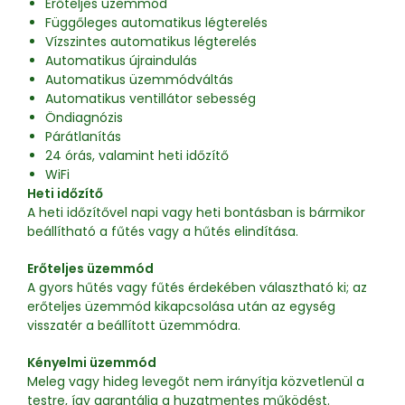
Erőteljes üzemmód
Függőleges automatikus légterelés
Vízszintes automatikus légterelés
Automatikus újraindulás
Automatikus üzemmódváltás
Automatikus ventillátor sebesség
Öndiagnózis
Párátlanítás
24 órás, valamint heti időzítő
WiFi
Heti időzítő
A heti időzítővel napi vagy heti bontásban is bármikor
beállítható a fűtés vagy a hűtés elindítása.
Erőteljes üzemmód
A gyors hűtés vagy fűtés érdekében választható ki; az
erőteljes üzemmód kikapcsolása után az egység
visszatér a beállított üzemmódra.
Kényelmi üzemmód
Meleg vagy hideg levegőt nem irányítja közvetlenül a
testre, így garantálja a huzatmentes működést.