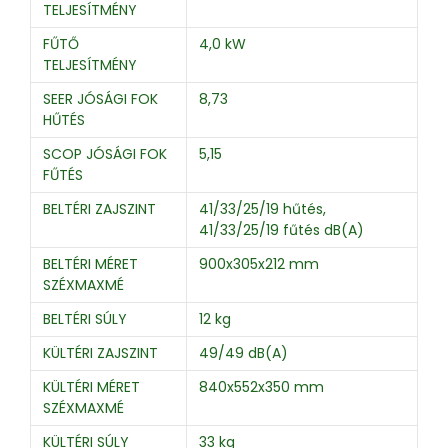
TELJESÍTMÉNY
FŰTŐ
4,0 kW
TELJESÍTMÉNY
SEER JÓSÁGI FOK
8,73
HŰTÉS
SCOP JÓSÁGI FOK
5,15
FŰTÉS
BELTÉRI ZAJSZINT
41/33/25/19 hűtés,
41/33/25/19 fűtés dB(A)
BELTÉRI MÉRET
900x305x212 mm
SZÉXMAXMÉ
BELTÉRI SÚLY
12 kg
KÜLTÉRI ZAJSZINT
49/49 dB(A)
KÜLTÉRI MÉRET
840x552x350 mm
SZÉXMAXMÉ
KÜLTÉRI SÚLY
33 kg