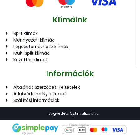
Klímáink
Split klímák
Mennyezeti klímák
Légcsatornázható klímák
Multi split klímák
Kazettás klímák
Információk
Általános Szerződési Feltételek
Adatvédelmi Nyilatkozat
Szállítási információk
Jogvédett. Optimalizalt.hu