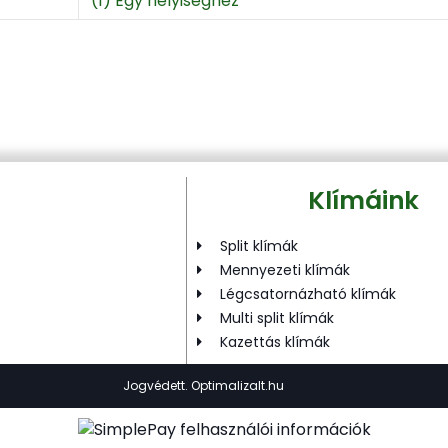
(1) Egy helyiséghez
Klímáink
Split klímák
Mennyezeti klímák
Légcsatornázható klímák
Multi split klímák
Kazettás klímák
Jogvédett. Optimalizalt.hu