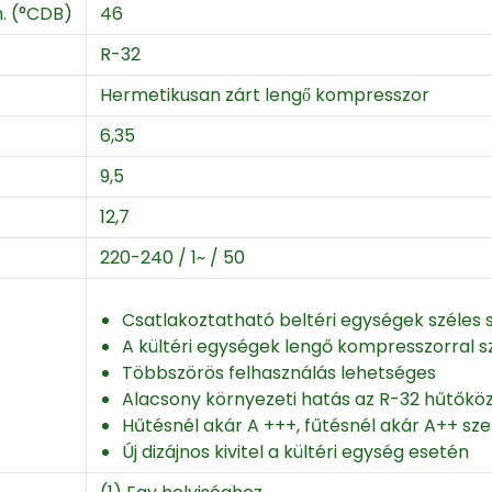
. (°CDB)
46
R-32
Hermetikusan zárt lengő kompresszor
6,35
9,5
12,7
220-240 / 1~ / 50
Csatlakoztatható beltéri egységek széles s
A kültéri egységek lengő kompresszorral s
Többszörös felhasználás lehetséges
Alacsony környezeti hatás az R-32 hűtők
Hűtésnél akár A +++, fűtésnél akár A++ sz
Új dizájnos kivitel a kültéri egység esetén