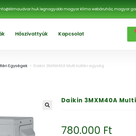
info@klimaudvar.hu
A legnagyobb magyar klíma webáruház, magyar gar
ák
Hőszivattyúk
Kapcsolat
ltéri Egységek
>
Daikin 3MXM40A Multi kültéri egység
Daikin 3MXM40A Multi
🔍
780.000
Ft