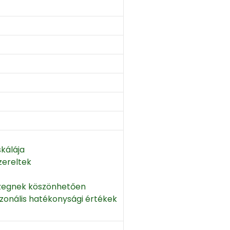
kálája
zereltek
özegnek köszönhetően
ezonális hatékonysági értékek