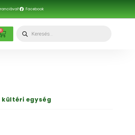
anciával!
Facebook
0
 kültéri egység