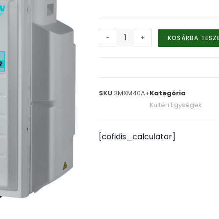
-
+
KOSÁRBA TESZ
SKU
3MXM40A+
Kategória
Kültéri Egységek
[cofidis_calculator]