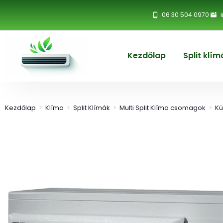
06 30 504 0970
Kezdőlap
Split klím
Kezdőlap
>
Klíma
>
Split Klímák
>
Multi Split Klíma csomagok
>
Kü