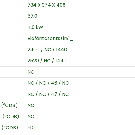
734 X 974 X 408
57.0
4,0 kW
Elefántcsontszínű_
2460 / NC / 1440
2520 / NC / 1440
NC
NC / NC / 46 / NC
NC / NC / 47 / NC
. (°CDB)
NC
. (°CDB)
NC
. (°CDB)
-10