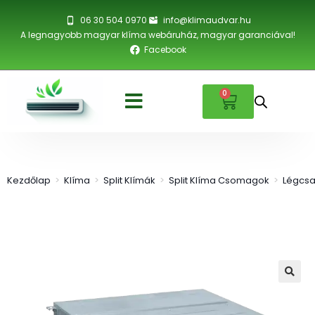
06 30 504 0970
info@klimaudvar.hu
A legnagyobb magyar klíma webáruház, magyar garanciával!
Facebook
0
Kezdőlap
>
Klíma
>
Split Klímák
>
Split Klíma Csomagok
>
Légcsa