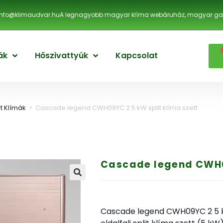
info@klimaudvar.hu
A legnagyobb magyar klíma webáruház, magyar gar
ák
Hőszivattyúk
Kapcsolat
lit Klímák
>
Cascade legend CWH09YC 2 5 kW split klíma szett
Cascade legend CWH09
🔍
Cascade legend CWH09YC 2 5 kW