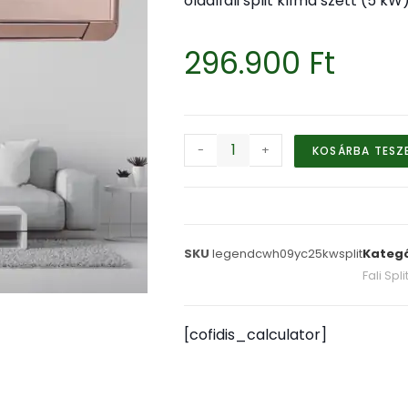
oldalfali split klíma szett (5 kW
296.900
Ft
-
+
KOSÁRBA TESZ
SKU
legendcwh09yc25kwsplit
Kategó
Fali Spl
[cofidis_calculator]