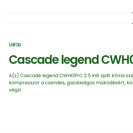
Leírás
Cascade legend CWH09Y
A(z) Cascade legend CWH09YC 2 5 kW split klíma szet
kompresszor a csendes, gazdaságos működésért, kör
végzi.