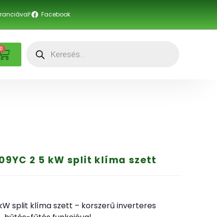
anciával!
Facebook
0
YC 2 5 kW split klíma szett
 split klíma szett – korszerű inverteres