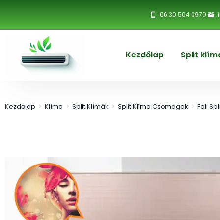
06 30 504 0970
Kezdőlap
Split klím
Kezdőlap
>
Klíma
>
Split Klímák
>
Split Klíma Csomagok
>
Fali Sp