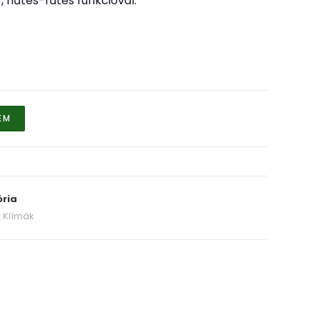
), hűtés-fűtés funkcióval.
EM
ria
it Klímák