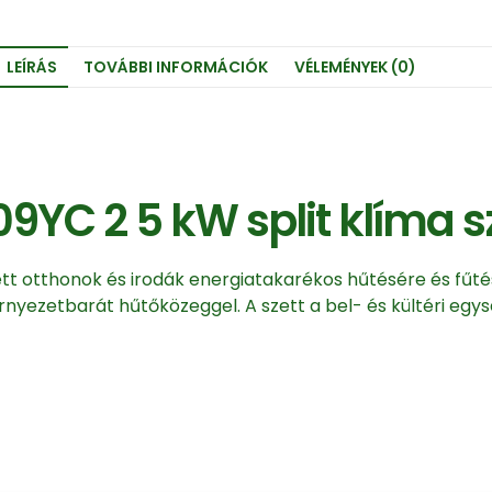
LEÍRÁS
TOVÁBBI INFORMÁCIÓK
VÉLEMÉNYEK (0)
C 2 5 kW split klíma sz
t otthonok és irodák energiatakarékos hűtésére és fűté
nyezetbarát hűtőközeggel. A szett a bel- és kültéri eg