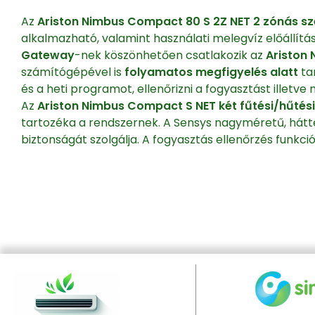
Az
Ariston Nimbus Compact 80 S 2Z NET 2 zónás szé
alkalmazható, valamint használati melegvíz előállít
Gateway
-nek köszönhetően csatlakozik az
Ariston 
számítógépével is
folyamatos megfigyelés alatt
tar
és a heti programot, ellenőrizni a fogyasztást illet
Az
Ariston Nimbus Compact S NET két fűtési/hűtési
tartozéka a rendszernek. A Sensys nagyméretű, hátté
biztonságát szolgálja. A fogyasztás ellenőrzés funkcióv