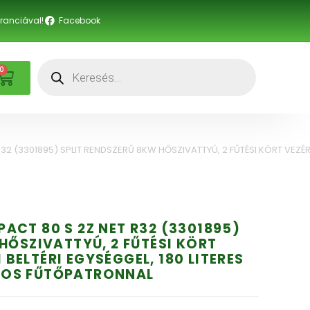
anciával!
Facebook
0
2 (3301895) SPLIT RENDSZERŰ 8KW HŐSZIVATTYÚ, 2 FŰTÉSI KÖRT VEZÉRL
ACT 80 S 2Z NET R32 (3301895)
HŐSZIVATTYÚ, 2 FŰTÉSI KÖRT
I BELTÉRI EGYSÉGGEL, 180 LITERES
-OS FŰTŐPATRONNAL