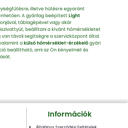
yiségfűtésre, illetve hűtésre egyaránt
önhetően. A gyárilag beépített
Light
onjával, táblagépével vagy akár
őszivattyút, beállítani a kívánt hőmérsékletet
van távoli segítségre a szervizközpont által.
 valamint a
külső hőmérséklet-érzékelő
gyári
ció beállítható, ami az Ön kényelmét és
tását.
Információk
Általános Szerződési Feltételek