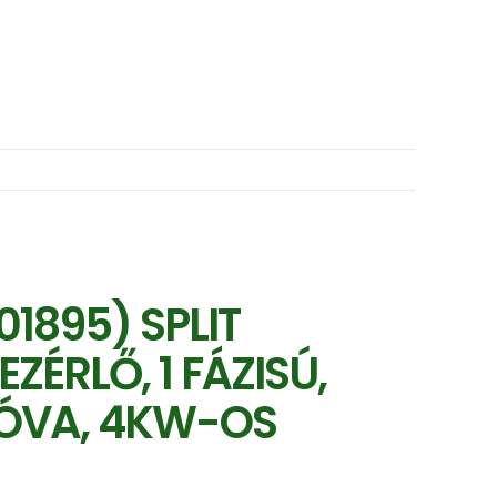
1895) SPLIT
ÉRLŐ, 1 FÁZISÚ,
OLÓVA, 4KW-OS