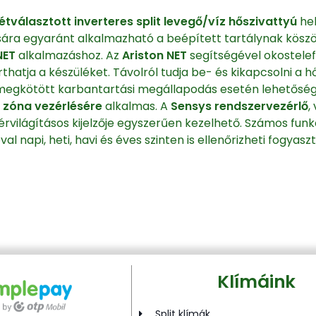
tválasztott inverteres split levegő/víz hőszivattyú
hel
ására egyaránt alkalmazható a beépített tartálynak kösz
NET
alkalmazáshoz. Az
Ariston NET
segítségével okostelef
thatja a készüléket. Távolról tudja be- és kikapcsolni a h
ve megkötött karbantartási megállapodás esetén lehetőség 
 zóna vezérlésére
alkalmas. A
Sensys rendszervezérlő
,
rvilágításos kijelzője egyszerűen kezelhető. Számos funk
al napi, heti, havi és éves szinten is ellenőrizheti fogyasz
Klímáink
Split klímák