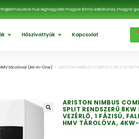
info@klimaudvar.hu
A legnagyobb magyar klíma webáruház, magyar gar
ák
Hőszivattyúk
Kapcsolat
HMV tárolóval (All-In-One)
>
ARISTON NIMBUS COMPACT 80 S 2Z NET R3
ARISTON NIMBUS COMP
SPLIT RENDSZERŰ 8KW 
VEZÉRLŐ, 1 FÁZISÚ, FAL
HMV TÁROLÓVA, 4KW