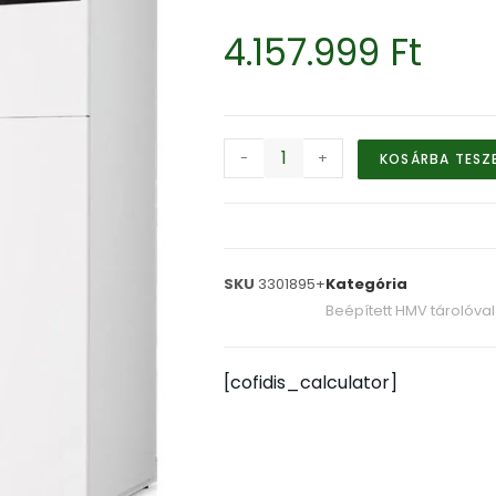
4.157.999
Ft
-
+
KOSÁRBA TESZ
SKU
3301895+
Kategória
Beépített HMV tárolóval
[cofidis_calculator]