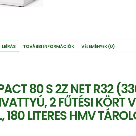
LEÍRÁS
TOVÁBBI INFORMÁCIÓK
VÉLEMÉNYEK (0)
CT 80 S 2Z NET R32 (330
TTYÚ, 2 FŰTÉSI KÖRT VEZ
EL, 180 LITERES HMV TÁR