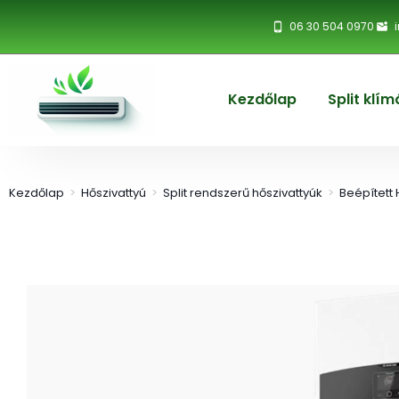
06 30 504 0970
Kezdőlap
Split klím
Kezdőlap
>
Hőszivattyú
>
Split rendszerű hőszivattyúk
>
Beépített 