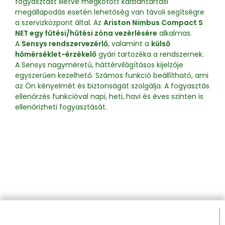
fogyasztást illetve megkötött karbantartási
megállapodás esetén lehetőség van távoli segítségre
a szervizközpont által. Az
Ariston Nimbus Compact S
NET egy fűtési/hűtési zóna vezérlésére
alkalmas.
A
Sensys rendszervezérlő
, valamint a
külső
hőmérséklet-érzékelő
gyári tartozéka a rendszernek.
A Sensys nagyméretű, háttérvilágításos kijelzője
egyszerűen kezelhető. Számos funkció beállítható, ami
az Ön kényelmét és biztonságát szolgálja. A fogyasztás
ellenőrzés funkcióval napi, heti, havi és éves szinten is
ellenőrizheti fogyasztását.