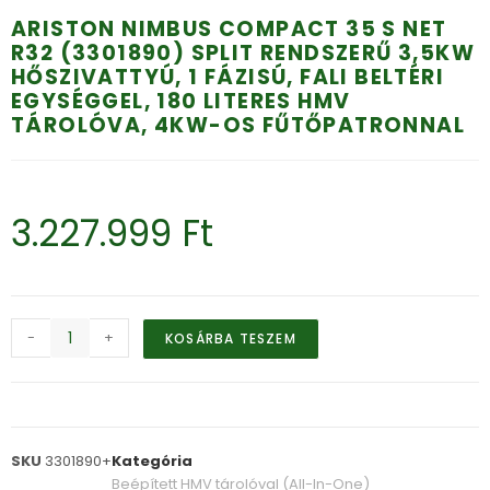
ARISTON NIMBUS COMPACT 35 S NET
R32 (3301890) SPLIT RENDSZERŰ 3,5KW
HŐSZIVATTYÚ, 1 FÁZISÚ, FALI BELTÉRI
EGYSÉGGEL, 180 LITERES HMV
TÁROLÓVA, 4KW-OS FŰTŐPATRONNAL
3.227.999
Ft
-
+
KOSÁRBA TESZEM
SKU
3301890+
Kategória
Beépített HMV tárolóval (All-In-One)