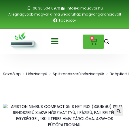
06 30 504 0970
info@klimaudvar.hu
A legnagyobb magyar klíma webáruház, magyar garanciával!
Facebook
0
Kezdőlap
>
Hőszivattyú
>
Split rendszerű hőszivattyúk
>
Beépített 