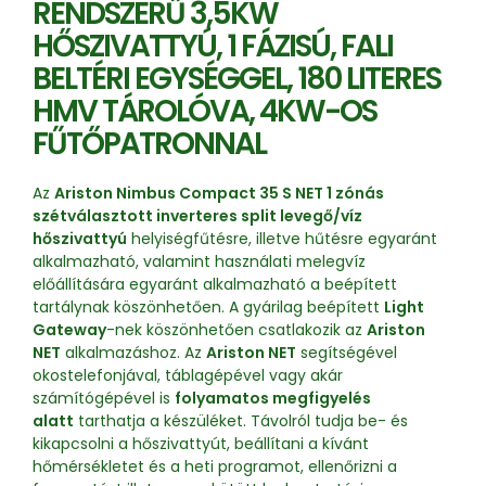
RENDSZERŰ 3,5KW
HŐSZIVATTYÚ, 1 FÁZISÚ, FALI
BELTÉRI EGYSÉGGEL, 180 LITERES
HMV TÁROLÓVA, 4KW-OS
FŰTŐPATRONNAL
Az
Ariston Nimbus Compact 35 S NET 1 zónás
szétválasztott inverteres split levegő/víz
hőszivattyú
helyiségfűtésre, illetve hűtésre egyaránt
alkalmazható, valamint használati melegvíz
előállítására egyaránt alkalmazható a beépített
tartálynak köszönhetően. A gyárilag beépített
Light
Gateway
-nek köszönhetően csatlakozik az
Ariston
NET
alkalmazáshoz. Az
Ariston NET
segítségével
okostelefonjával, táblagépével vagy akár
számítógépével is
folyamatos megfigyelés
alatt
tarthatja a készüléket. Távolról tudja be- és
kikapcsolni a hőszivattyút, beállítani a kívánt
hőmérsékletet és a heti programot, ellenőrizni a