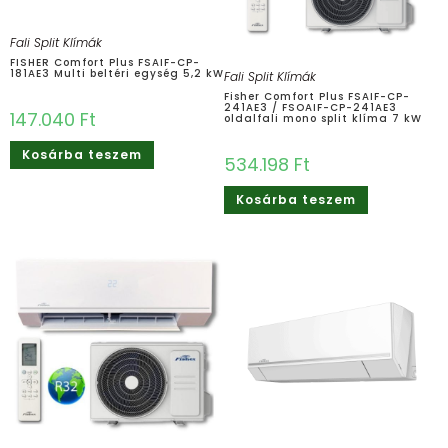
Fali Split Klímák
FISHER Comfort Plus FSAIF-CP-
181AE3 Multi beltéri egység 5,2 kW
Fali Split Klímák
Fisher Comfort Plus FSAIF-CP-
241AE3 / FSOAIF-CP-241AE3
147.040
Ft
oldalfali mono split klíma 7 kW
Kosárba teszem
534.198
Ft
Kosárba teszem