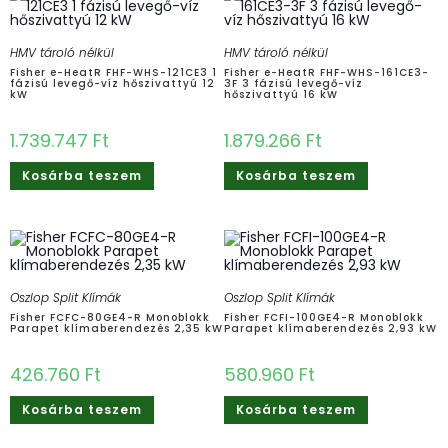
HMV tároló nélkül
HMV tároló nélkül
Fisher e-HeatR FHF-WHS-121CE3 1
Fisher e-HeatR FHF-WHS-161CE3-
fázisú levegő-víz hőszivattyú 12
3F 3 fázisú levegő-víz
kW
hőszivattyú 16 kW
1.739.747
Ft
1.879.266
Ft
Kosárba teszem
Kosárba teszem
Oszlop Split Klímák
Oszlop Split Klímák
Fisher FCFC-80GE4-R Monoblokk
Fisher FCFI-100GE4-R Monoblokk
Parapet klímaberendezés 2,35 kW
Parapet klímaberendezés 2,93 kW
426.760
Ft
580.960
Ft
Kosárba teszem
Kosárba teszem