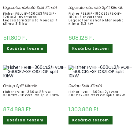
Légcsatornázható Split Klímák
Légcsatornázható Split Klímák
Fisher FSLUIF-120CE3/FSOIF-
Fisher FSLUIF-180CE3/FSOIF-
120CE3 Inverteres
180CE3 Inverteres
Légcsatornázható Monosplit
Légcsatornázható Monosplit
Klíma 3,5 kW
Klíma 5,3 kW
511.800
Ft
608.126
Ft
Kosárba teszem
Kosárba teszem
Oszlop Split Klímák
Oszlop Split Klímák
Fisher FVHIF-360CE2/FVOIF-
Fisher FVHIF-600CE2/FVOIF-
360CE2-3F OSZLOP split 10kW
600CE2-3F OSZLOP split 10kW
874.893
Ft
1.303.868
Ft
Kosárba teszem
Kosárba teszem