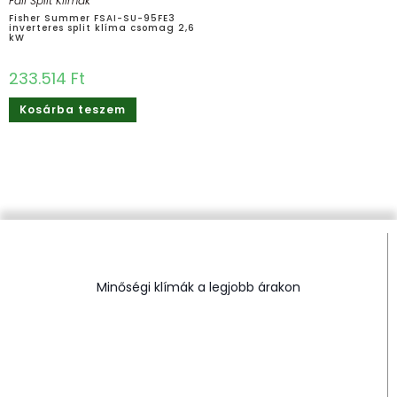
Fali Split Klímák
Fisher Summer FSAI-SU-95FE3
inverteres split klíma csomag 2,6
kW
233.514
Ft
Kosárba teszem
Minőségi klímák a legjobb árakon