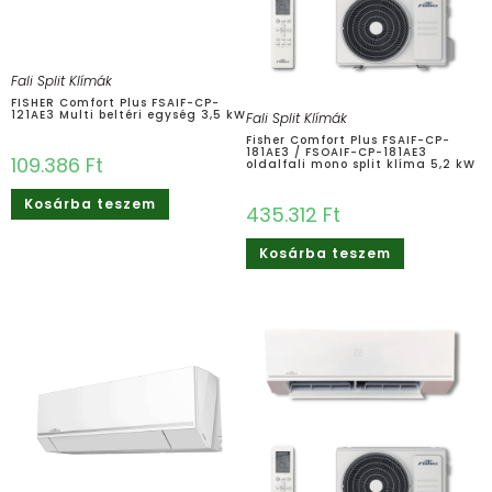
Fali Split Klímák
FISHER Comfort Plus FSAIF-CP-
121AE3 Multi beltéri egység 3,5 kW
Fali Split Klímák
Fisher Comfort Plus FSAIF-CP-
181AE3 / FSOAIF-CP-181AE3
109.386
Ft
oldalfali mono split klíma 5,2 kW
Kosárba teszem
435.312
Ft
Kosárba teszem