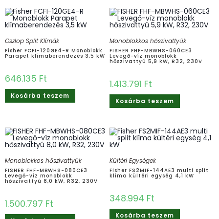
Oszlop Split Klímák
Monoblokkos hőszivattyúk
Fisher FCFI-120GE4-R Monoblokk
FISHER FHF-MBWHS-060CE3
Parapet klímaberendezés 3,5 kW
Levegő-víz monoblokk
hőszivattyú 5,9 kW, R32, 230V
646.135
Ft
1.413.791
Ft
Kosárba teszem
Kosárba teszem
Monoblokkos hőszivattyúk
Kültéri Egységek
FISHER FHF-MBWHS-080CE3
Fisher FS2MIF-144AE3 multi split
Levegő-víz monoblokk
klíma kültéri egység 4,1 kW
hőszivattyú 8,0 kW, R32, 230V
348.994
Ft
1.500.797
Ft
Kosárba teszem