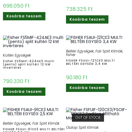
696.050
Ft
738.325
Ft
Kosárba teszem
Kosárba teszem
Beltéri Egységek
,
Fali Split Klímák
,
fisher
Kültéri Egységek
FISHER FSAUI-121CE3 MULTI
Fisher FS5MIF-424AE3 multi
BELTÉRI EGYSÉG 3,4 KW
(pento) split kültéri 12 kW
inverteres
90.180
Ft
790.330
Ft
Kosárba teszem
Kosárba teszem
OUT OF STOCK
Beltéri Egységek
,
Fali Split Klímák
Oszlop Split Klímák
FISHER FSAUI-91CE3 MULTI BELTÉRI