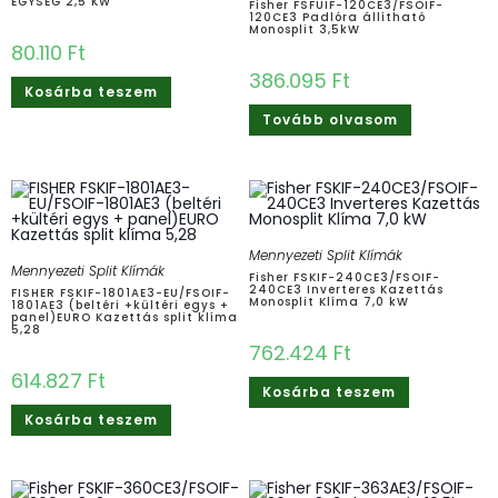
EGYSÉG 2,5 KW
Fisher FSFUIF-120CE3/FSOIF-
120CE3 Padlóra állítható
Monosplit 3,5kW
80.110
Ft
386.095
Ft
Kosárba teszem
Tovább olvasom
Mennyezeti Split Klímák
Mennyezeti Split Klímák
Fisher FSKIF-240CE3/FSOIF-
240CE3 Inverteres Kazettás
FISHER FSKIF-1801AE3-EU/FSOIF-
Monosplit Klíma 7,0 kW
1801AE3 (beltéri +kültéri egys +
panel)EURO Kazettás split klíma
5,28
762.424
Ft
614.827
Ft
Kosárba teszem
Kosárba teszem