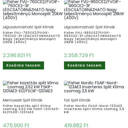
Légcsatornázható Split Klímák
Légcsatornázható Split Klímák
Fisher FVLI-760CE2/FVOIF-
Fisher FVLI-960CE2/FVOIF-
760CE2-3F LÉGCSATORNÁZHATÓ
960CE2-3F LÉGCSATORNÁZHATÓ
Nagy teljesítményű Monosplit
Nagy teljesítményű Monosplit
20kW (400V)
28kW (400V)
2.296.921
Ft
2.358.729
Ft
Kosárba teszem
Kosárba teszem
Mennyezeti Split Klímák
Fali Split Klímák
Fisher kazettás split klíma
Fisher Nordic FSAIF-Nord-123AE3
csomag 3,52 kW FSKIF-1201AE3-
Inverteres Split Klíma csomag 3,5
EU/FSOIF-1201AE3
kW
475.900
Ft
419.882
Ft