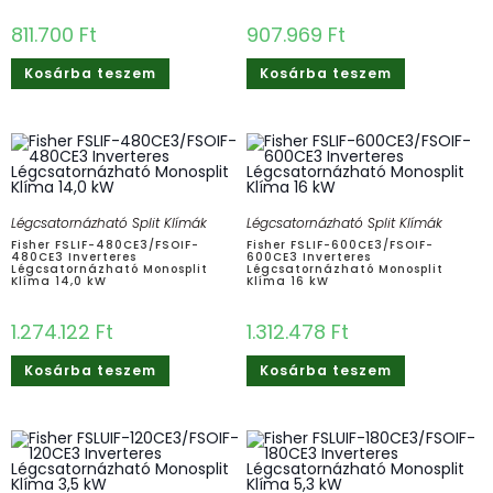
811.700
Ft
907.969
Ft
Kosárba teszem
Kosárba teszem
Légcsatornázható Split Klímák
Légcsatornázható Split Klímák
Fisher FSLIF-480CE3/FSOIF-
Fisher FSLIF-600CE3/FSOIF-
480CE3 Inverteres
600CE3 Inverteres
Légcsatornázható Monosplit
Légcsatornázható Monosplit
Klíma 14,0 kW
Klíma 16 kW
1.274.122
Ft
1.312.478
Ft
Kosárba teszem
Kosárba teszem