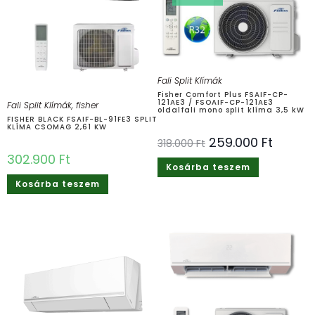
Fali Split Klímák
Fisher Comfort Plus FSAIF-CP-
121AE3 / FSOAIF-CP-121AE3
Fali Split Klímák
,
fisher
oldalfali mono split klíma 3,5 kW
FISHER BLACK FSAIF-BL-91FE3 SPLIT
KLÍMA CSOMAG 2,61 KW
259.000
Ft
318.000
Ft
302.900
Ft
Kosárba teszem
Kosárba teszem