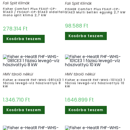
Fali Split Klímák
Fali Split Klímák
Fisher Comfort Plus FSAIF-CP-
FISHER Comfort Plus FSAIF-CP-
91AE3 / FSOAIF-CP-91AE3 oldalfali
91AE3 Multi beltéri egység 2,7 kW
mono split klíma 2,7 kW
98.588
Ft
278.314
Ft
Kosárba teszem
Kosárba teszem
HMV tároló nélkül
HMV tároló nélkül
Fisher e-HeatR FHF-WHS-081CE3 1
Fisher e-HeatR FHF-WHS-101CE3 1
fázisú levegő-víz hőszivattyú 8
fázisú levegő-víz hőszivattyú 10
kW
kW
1.346.710
Ft
1.646.899
Ft
Kosárba teszem
Kosárba teszem