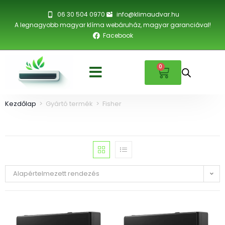
06 30 504 0970
info@klimaudvar.hu
A legnagyobb magyar klíma webáruház, magyar garanciával!
Facebook
0
Kezdőlap
>
Gyártó termék
>
Fisher
Alapértelmezett rendezés