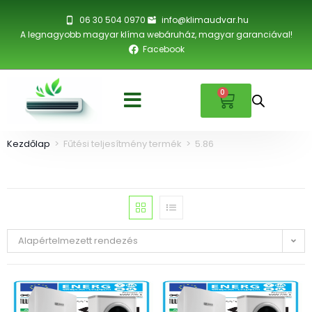
06 30 504 0970
info@klimaudvar.hu
A legnagyobb magyar klíma webáruház, magyar garanciával!
Facebook
0
Kezdőlap
>
Fűtési teljesítmény termék
>
5.86
Alapértelmezett rendezés