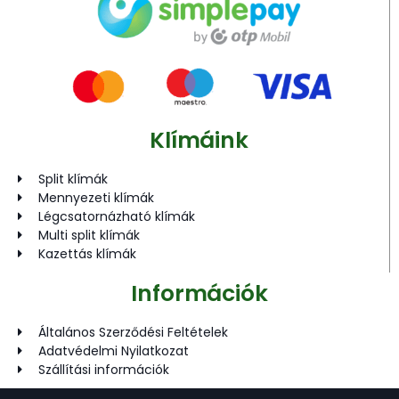
Klímáink
Split klímák
Mennyezeti klímák
Légcsatornázható klímák
Multi split klímák
Kazettás klímák
Információk
Általános Szerződési Feltételek
Adatvédelmi Nyilatkozat
Szállítási információk