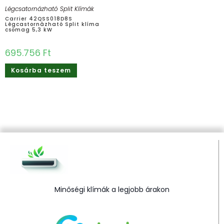
Légcsatornázható Split Klímák
Carrier 42QSS018D8S
Légcastornázható Split klíma
csomag 5,3 kW
695.756
Ft
Kosárba teszem
Minőségi klímák a legjobb árakon