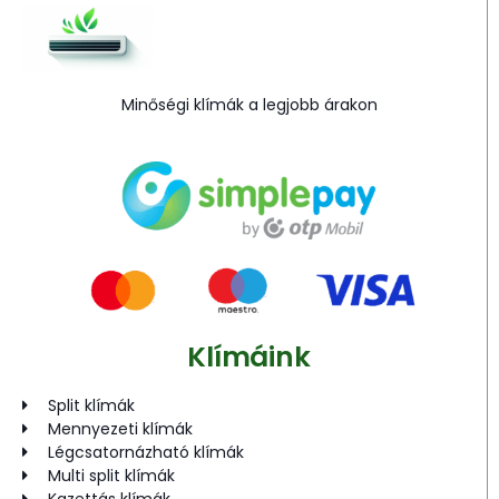
Minőségi klímák a legjobb árakon
Klímáink
Split klímák
Mennyezeti klímák
Légcsatornázható klímák
Multi split klímák
Kazettás klímák