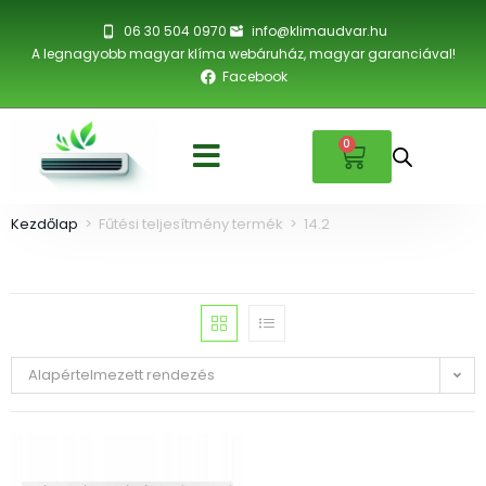
06 30 504 0970
info@klimaudvar.hu
A legnagyobb magyar klíma webáruház, magyar garanciával!
Facebook
0
Kezdőlap
>
Fűtési teljesítmény termék
>
14.2
Alapértelmezett rendezés