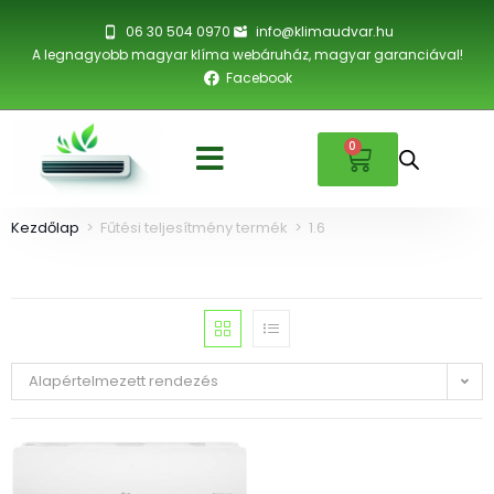
06 30 504 0970
info@klimaudvar.hu
A legnagyobb magyar klíma webáruház, magyar garanciával!
Facebook
0
Kezdőlap
>
Fűtési teljesítmény termék
>
1.6
Alapértelmezett rendezés