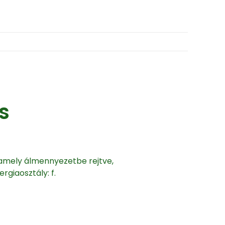
s
amely álmennyezetbe rejtve,
rgiaosztály: f.