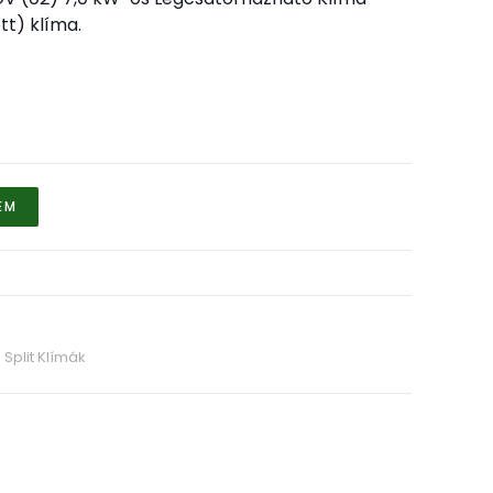
tt) klíma.
EM
Split Klímák