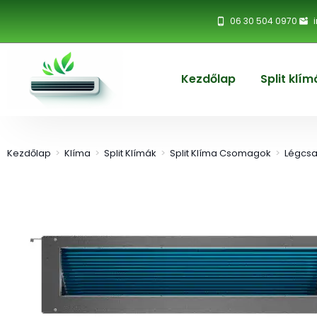
06 30 504 0970
Kezdőlap
Split klím
Kezdőlap
>
Klíma
>
Split Klímák
>
Split Klíma Csomagok
>
Légcsa