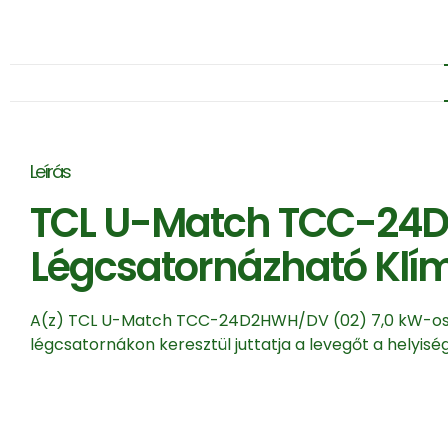
Leírás
TCL U-Match TCC-24D
Légcsatornázható Klím
A(z) TCL U-Match TCC-24D2HWH/DV (02) 7,0 kW-os L
légcsatornákon keresztül juttatja a levegőt a helyiség