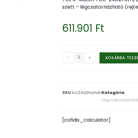
szett – légcsatornázható (rejte
611.901
Ft
-
+
KOSÁRBA TESZ
SKU
tcc24d2hwhdv
Kategória
Légcsatornázható 
[cofidis_calculator]