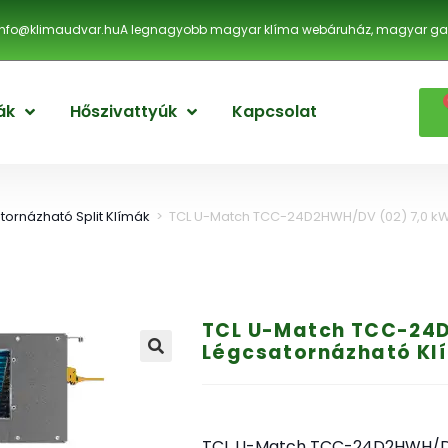
info@klimaudvar.hu
A legnagyobb magyar klíma webáruház, magyar gar
ák
Hőszivattyúk
Kapcsolat
tornázható Split Klímák
>
TCL U-Match TCC-24D2HWH/DV (02) 7,0 kW
TCL U-Match TCC-24D
Légcsatornázható Klí
TCL U-Match TCC-24D2HWH/DV 