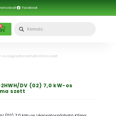
anciával!
Facebook
0
-os Légcsatornázható Klíma szett
2HWH/DV (02) 7,0 kW-os
ma szett
(02) 7,0 kW-os Légcsatornázható Klíma