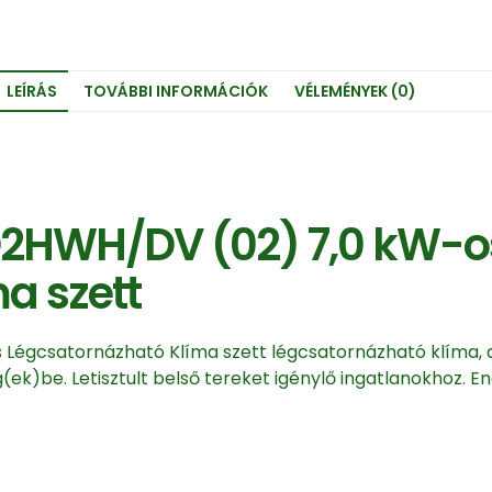
LEÍRÁS
TOVÁBBI INFORMÁCIÓK
VÉLEMÉNYEK (0)
2HWH/DV (02) 7,0 kW-o
a szett
égcsatornázható Klíma szett légcsatornázható klíma, 
(ek)be. Letisztult belső tereket igénylő ingatlanokhoz. Ene